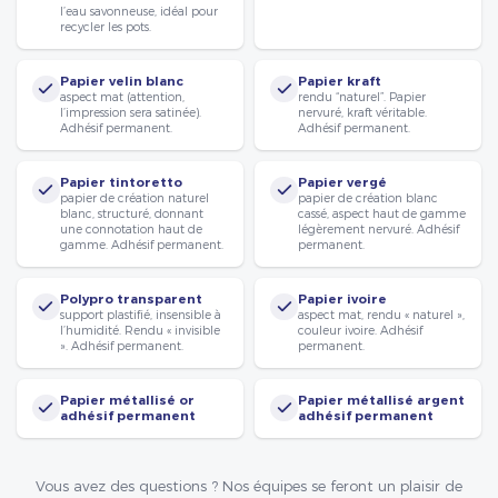
l’eau savonneuse, idéal pour
recycler les pots.
Papier velin blanc
Papier kraft
aspect mat (attention,
rendu “naturel”. Papier
l’impression sera satinée).
nervuré, kraft véritable.
Adhésif permanent.
Adhésif permanent.
Papier tintoretto
Papier vergé
papier de création naturel
papier de création blanc
blanc, structuré, donnant
cassé, aspect haut de gamme
une connotation haut de
légèrement nervuré. Adhésif
gamme. Adhésif permanent.
permanent.
Polypro transparent
Papier ivoire
support plastifié, insensible à
aspect mat, rendu « naturel »,
l’humidité. Rendu « invisible
couleur ivoire. Adhésif
». Adhésif permanent.
permanent.
Papier métallisé or
Papier métallisé argent
adhésif permanent
adhésif permanent
Vous avez des questions ? Nos équipes se feront un plaisir de