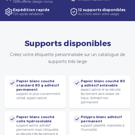
100% offerte, design inclus
Expédition rapide
12 supports disponibles
72h après validation
Au choix selon votre usage
Supports disponibles
Créez votre étiquette personnalisée sur un catalogue de
supports très large
Papier blanc couché
Papier blanc couché 80
standard 80 g adhésif
g adhésif enlevable
permanent
aspect satiné et se décolle
support le plus couramment
facilement sans laisser de
utilisé, aspect satiné.
trace. Adhésif non
permanent.
Papier blanc couché
Polypro blanc adhésif
colle hydrosoluble
permanent
support satiné, adhésif
support plastifié, insensible à
permanent mais l’étiquette
l’humidité.
se décolle très facilement à