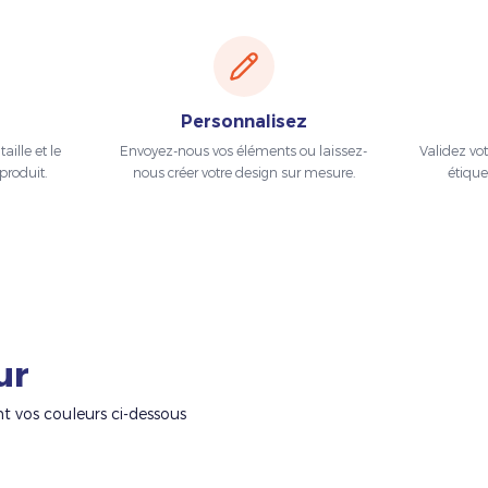
Personnalisez
aille et le
Envoyez-nous vos éléments ou laissez-
Validez vo
produit.
nous créer votre design sur mesure.
étique
ur
nt vos couleurs ci-dessous