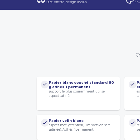
100% offerte, design inclus
Env
Cr
Papier blanc couché standard 80
P
g adhésif permanent
e
support le plus couramment utilisé,
as
aspect satiné.
la
Papier velin blanc
P
aspect mat (attention, l’impression sera
re
satinée). Adhésif permanent.
vé