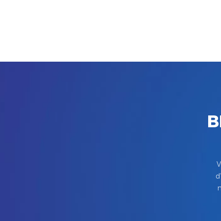
B
V
d
m