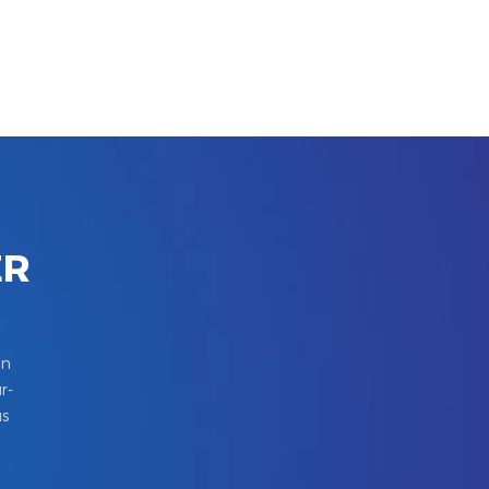
ER
in
r-
us