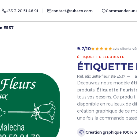
+33 3 20 51 46 91
contact@rubaco.com
Commander un r
te E537
★★★★★
9.7/10
avis clients vé
ÉTIQUETTE FLEURISTE
ÉTIQUETTE 
Réf. étiquette fleuriste E537 — Ta
Découvrez notre modèle
ét
produits,
Étiquette fleurist
tous vos besoins. Ce produit
disponible en rouleaux de dif
création graphique de ce mod
une fois la commande passé
Création graphique 100% o