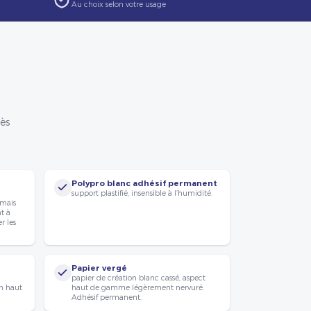
Au choix selon votre usage
rès
Polypro blanc adhésif permanent
support plastifié, insensible à l’humidité.
 mais
nt à
r les
Papier vergé
papier de création blanc cassé, aspect
n haut
haut de gamme légèrement nervuré.
Adhésif permanent.