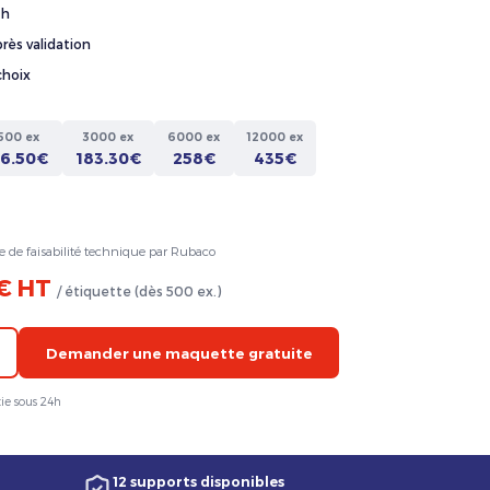
4h
rès validation
choix
500 ex
3000 ex
6000 ex
12000 ex
36.50€
183.30€
258€
435€
e de faisabilité technique par Rubaco
 € HT
/ étiquette (dès 500 ex.)
Demander une maquette gratuite
ie sous 24h
12 supports disponibles