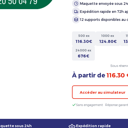
Maquette envoyée sous 2
Expédition rapide en 72h ap
12 supports disponibles au 
500 ex
1000 ex
1
116.30€
124.80€
1
24000 ex
676€
Sous réserv
À partir de
116.30
Accéder au simulateur
Sans engagement · Réponse garant
quette sous 24h
Expédition rapide