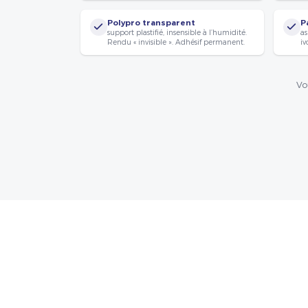
Polypro transparent
P
support plastifié, insensible à l’humidité.
as
Rendu « invisible ». Adhésif permanent.
iv
Vo