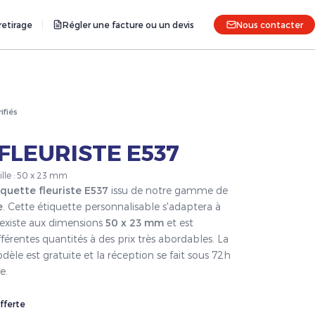
etirage
Régler une facture ou un devis
Nous contacter
rifiés
FLEURISTE E537
ille : 50 x 23 mm
iquette fleuriste E537
issu de notre gamme de
e
. Cette étiquette personnalisable s'adaptera à
 existe aux dimensions
50 x 23 mm
et est
férentes quantités à des prix très abordables. La
èle est gratuite et la réception se fait sous 72h
e.
fferte