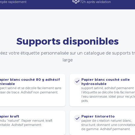
oyée rapidement
72h après validation
Supports disponibles
éez votre étiquette personnalisée sur un catalogue de supports t
large
apier blanc couché 80 g adhésif
Papier blanc couché colle
nlevable
hydrosoluble
pect satiné et se décolle facilement sans
support satiné, adhésif permanent
isser de trace. Adhésif non permanent.
l’étiquette se décolle très facileme
l’eau savonneuse, idéal pour recycle
pots.
apier kraft
Papier tintoretto
ndu “naturel”. Papier nervuré, kraft
papier de création naturel blanc,
ritable. Adhésif permanent.
structuré, donnant une connotatio
de gamme. Adhésif permanent.