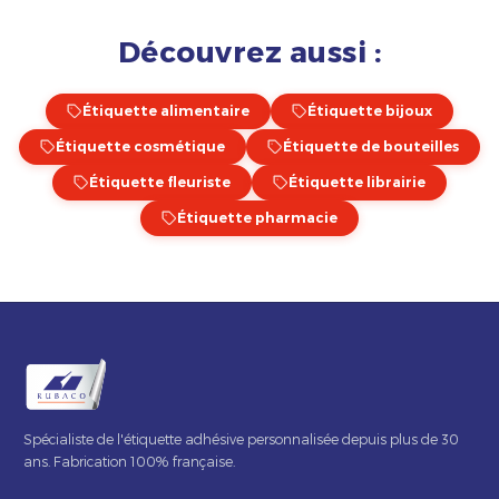
Découvrez aussi :
Étiquette alimentaire
Étiquette bijoux
Étiquette cosmétique
Étiquette de bouteilles
Étiquette fleuriste
Étiquette librairie
Étiquette pharmacie
Spécialiste de l'étiquette adhésive personnalisée depuis plus de 30
ans. Fabrication 100% française.