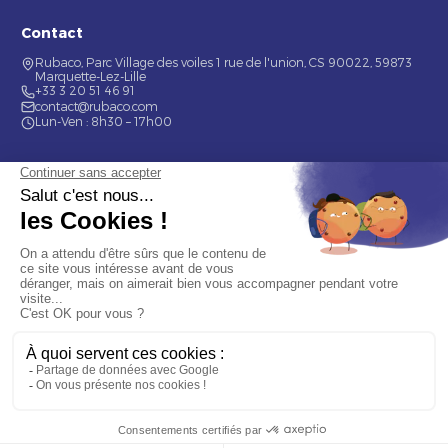
Contact
Rubaco, Parc Village des voiles 1 rue de l'union, CS 90022, 59873
Marquette-Lez-Lille
+33 3 20 51 46 91
contact@rubaco.com
Lun-Ven : 8h30 – 17h00
Nos services
Étiquette alimentaire
Étiquette de bouteilles
Informations
Mentions légales
À propos
Nous contacter
© 2026 Rubaco. Tous droits réservés. Fabrication 100% française.