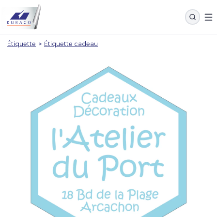
Étiquette
>
Étiquette cadeau