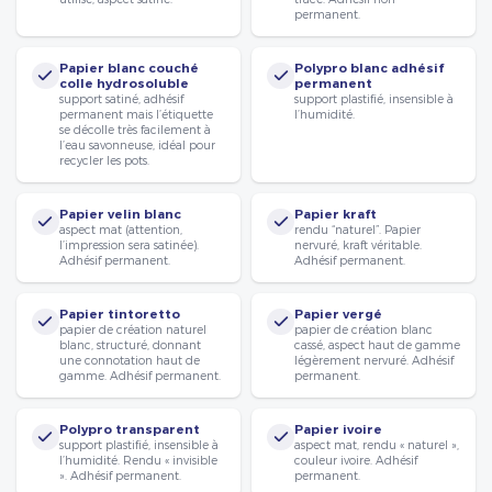
permanent.
Papier blanc couché
Polypro blanc adhésif
colle hydrosoluble
permanent
support satiné, adhésif
support plastifié, insensible à
permanent mais l’étiquette
l’humidité.
se décolle très facilement à
l’eau savonneuse, idéal pour
recycler les pots.
Papier velin blanc
Papier kraft
aspect mat (attention,
rendu “naturel”. Papier
l’impression sera satinée).
nervuré, kraft véritable.
Adhésif permanent.
Adhésif permanent.
Papier tintoretto
Papier vergé
papier de création naturel
papier de création blanc
blanc, structuré, donnant
cassé, aspect haut de gamme
une connotation haut de
légèrement nervuré. Adhésif
gamme. Adhésif permanent.
permanent.
Polypro transparent
Papier ivoire
support plastifié, insensible à
aspect mat, rendu « naturel »,
l’humidité. Rendu « invisible
couleur ivoire. Adhésif
». Adhésif permanent.
permanent.