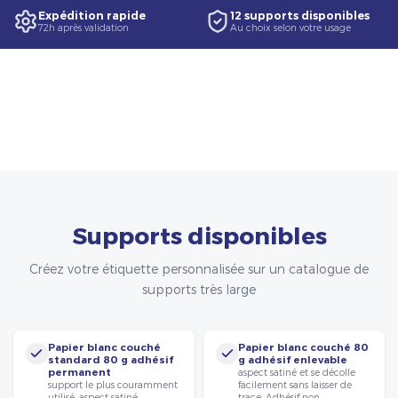
Expédition rapide
12 supports disponibles
72h après validation
Au choix selon votre usage
Supports disponibles
Créez votre étiquette personnalisée sur un catalogue de
supports très large
Papier blanc couché
Papier blanc couché 80
standard 80 g adhésif
g adhésif enlevable
permanent
aspect satiné et se décolle
support le plus couramment
facilement sans laisser de
utilisé, aspect satiné.
trace. Adhésif non