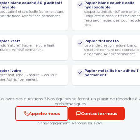
apier blanc couché 80 g adhésif
Papier blanc couché colle
nlevable
hydrosoluble
pect satiné et se décolle facilement sans
support satiné, adhésif permanent
isser de trace. Adhésif non permanent.
l’étiquette se décolle très facileme
l’eau savonneuse, idéal pour recycle
pots.
apier kraft
Papier tintoretto
ndu “naturel”. Papier nervuré, kraft
papier de création naturel blanc,
ritable. Adhésif permanent.
structuré, donnant une connotatio
de gamme. Adhésif permanent.
apier ivoire
Papier métallisé or adhésif
pect mat, rendu « naturel », couleur
permanent
oire. Adhésif permanent.
us avez des questions ? Nos équipes se feront un plaisir de répondre à 
problématiques
Appelez-nous
Contactez-nous
Sans engagement · Réponse sous 24h