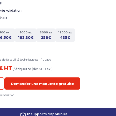
4h
rès validation
choix
500 ex
3000 ex
6000 ex
12000 ex
36.50€
183.30€
258€
435€
e de faisabilité technique par Rubaco
 € HT
/ étiquette (dès 500 ex.)
Demander une maquette gratuite
ie sous 24h
12 supports disponibles