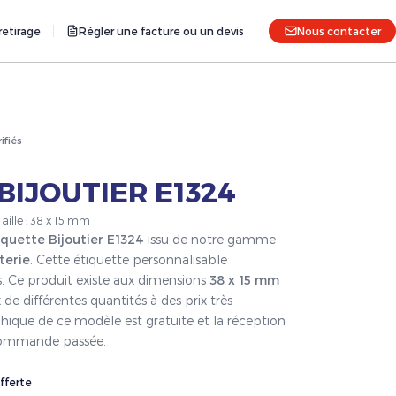
etirage
Régler une facture ou un devis
Nous contacter
rifiés
BIJOUTIER E1324
aille : 38 x 15 mm
iquette Bijoutier E1324
issu de notre gamme
terie
. Cette étiquette personnalisable
s. Ce produit existe aux dimensions
38 x 15 mm
 de différentes quantités à des prix très
hique de ce modèle est gratuite et la réception
a commande passée.
fferte