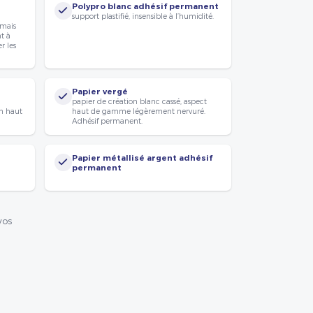
Polypro blanc adhésif permanent
support plastifié, insensible à l’humidité.
 mais
nt à
r les
Papier vergé
papier de création blanc cassé, aspect
n haut
haut de gamme légèrement nervuré.
Adhésif permanent.
Papier métallisé argent adhésif
permanent
vos