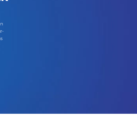
in
r-
us