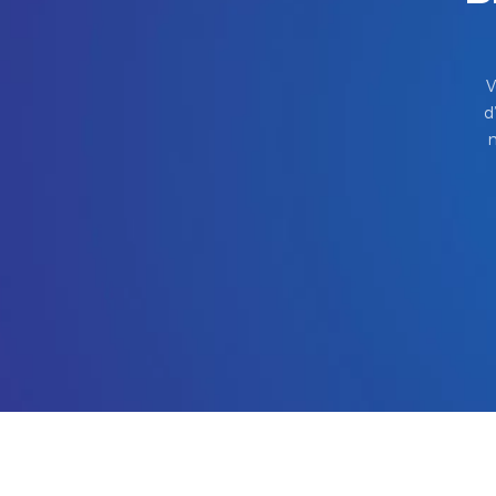
V
d
m