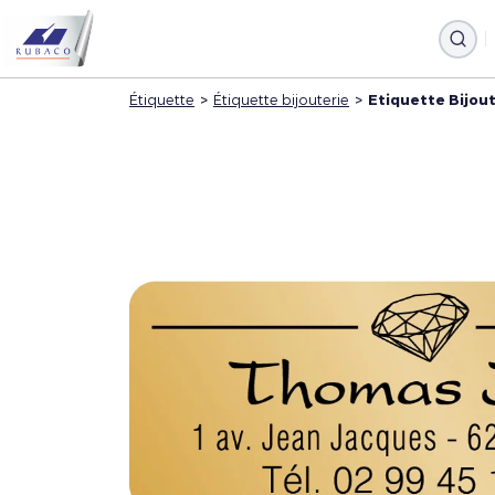
Étiquette
>
Étiquette bijouterie
>
Etiquette Bijout