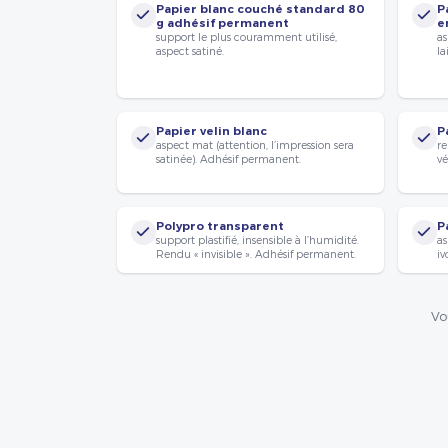
Papier blanc couché standard 80
P
g adhésif permanent
e
support le plus couramment utilisé,
as
aspect satiné.
la
Papier velin blanc
P
aspect mat (attention, l’impression sera
re
satinée). Adhésif permanent.
vé
Polypro transparent
P
support plastifié, insensible à l’humidité.
as
Rendu « invisible ». Adhésif permanent.
iv
Vo