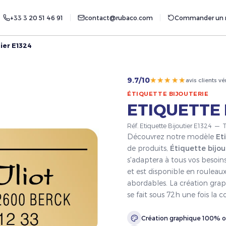
+33 3 20 51 46 91
contact@rubaco.com
Commander un r
ier E1324
★★★★★
9.7/10
avis clients vé
ÉTIQUETTE BIJOUTERIE
ETIQUETTE 
Réf. Etiquette Bijoutier E1324 — T
Découvrez notre modèle
Et
de produits,
Étiquette bijou
s'adaptera à tous vos besoin
et est disponible en rouleaux
abordables. La création grap
se fait sous 72h une fois l
Création graphique 100% o