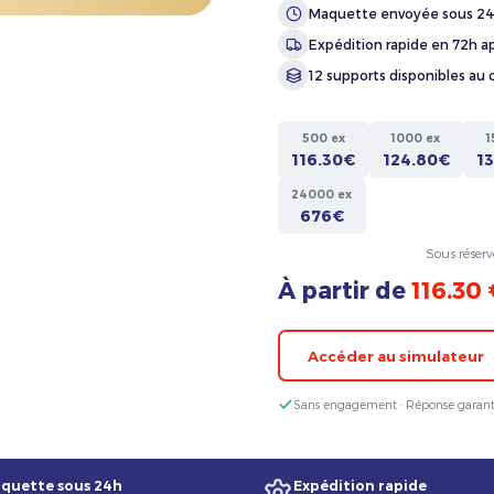
Maquette envoyée sous 2
Expédition rapide en 72h ap
12 supports disponibles au 
500 ex
1000 ex
1
116.30€
124.80€
1
24000 ex
676€
Sous réserv
À partir de
116.30
Accéder au simulateur
Sans engagement · Réponse garant
quette sous 24h
Expédition rapide