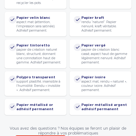
recycler les pots.
Papier velin blanc
Papier kraft
aspect mat (attention,
rendu “naturel”. Papier
l’impression sera satinée).
nervuré, kraft véritable.
Adhésif permanent.
Adhésif permanent.
Papier tintoretto
Papier vergé
papier de création naturel
papier de création blanc
blanc, structuré, donnant
cassé, aspect haut de gamme
une connotation haut de
légèrement nervuré. Adhésif
gamme. Adhésif permanent.
permanent.
Polypro transparent
Papier ivoire
support plastifié, insensible à
aspect mat, rendu « naturel »,
l’humidité. Rendu « invisible
couleur ivoire. Adhésif
». Adhésif permanent.
permanent.
Papier métallisé or
Papier métallisé argent
adhésif permanent
adhésif permanent
Vous avez des questions ? Nos équipes se feront un plaisir de
répondre à vos problématiques