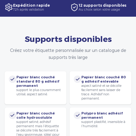
Expédition rapide
12 supports disponibles
72h après validation
Au choix selon votre usage
Supports disponibles
Créez votre étiquette personnalisée sur un catalogue de
supports très large
Papier blanc couché
Papier blanc couché 80
standard 80 g adhésif
g adhésif enlevable
permanent
aspect satiné et se décolle
support le plus couramment
facilement sans laisser de
utilisé, aspect satiné.
trace. Adhésif non
permanent.
Papier blanc couché
Polypro blanc adhésif
colle hydrosoluble
permanent
support satiné, adhésif
support plastifié, insensible à
permanent mais l’étiquette
l’humidité.
se décolle très facilement à
l’eau savonneuse, idéal pour