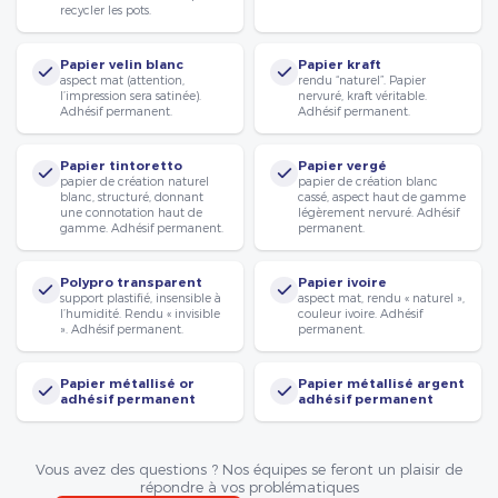
recycler les pots.
Papier velin blanc
Papier kraft
aspect mat (attention,
rendu “naturel”. Papier
l’impression sera satinée).
nervuré, kraft véritable.
Adhésif permanent.
Adhésif permanent.
Papier tintoretto
Papier vergé
papier de création naturel
papier de création blanc
blanc, structuré, donnant
cassé, aspect haut de gamme
une connotation haut de
légèrement nervuré. Adhésif
gamme. Adhésif permanent.
permanent.
Polypro transparent
Papier ivoire
support plastifié, insensible à
aspect mat, rendu « naturel »,
l’humidité. Rendu « invisible
couleur ivoire. Adhésif
». Adhésif permanent.
permanent.
Papier métallisé or
Papier métallisé argent
adhésif permanent
adhésif permanent
Vous avez des questions ? Nos équipes se feront un plaisir de
répondre à vos problématiques