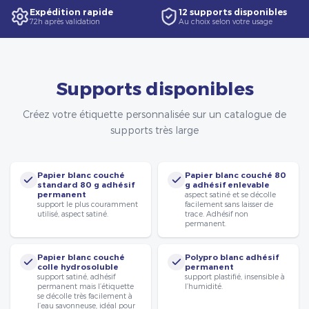
Expédition rapide
12 supports disponibles
72h après validation
Au choix selon votre usage
Supports disponibles
Créez votre étiquette personnalisée sur un catalogue de
supports très large
Papier blanc couché
Papier blanc couché 80
standard 80 g adhésif
g adhésif enlevable
permanent
aspect satiné et se décolle
support le plus couramment
facilement sans laisser de
utilisé, aspect satiné.
trace. Adhésif non
permanent.
Papier blanc couché
Polypro blanc adhésif
colle hydrosoluble
permanent
support satiné, adhésif
support plastifié, insensible à
permanent mais l’étiquette
l’humidité.
se décolle très facilement à
l’eau savonneuse, idéal pour