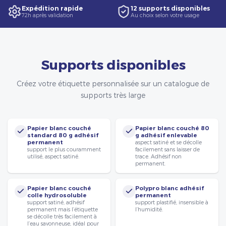
Expédition rapide
12 supports disponibles
72h après validation
Au choix selon votre usage
Supports disponibles
Créez votre étiquette personnalisée sur un catalogue de
supports très large
Papier blanc couché
Papier blanc couché 80
standard 80 g adhésif
g adhésif enlevable
permanent
aspect satiné et se décolle
support le plus couramment
facilement sans laisser de
utilisé, aspect satiné.
trace. Adhésif non
permanent.
Papier blanc couché
Polypro blanc adhésif
colle hydrosoluble
permanent
support satiné, adhésif
support plastifié, insensible à
permanent mais l’étiquette
l’humidité.
se décolle très facilement à
l’eau savonneuse, idéal pour