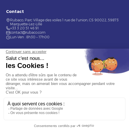
Contact
Rubaco, Parc Village des voiles 1 rue de l'union, CS 90022, 59873
Marquette-Lez-Lille
+33 3 20 51 46 91
contact@rubaco.com
Lun-Ven : 8h30 – 17h00
Nos services
Étiquette alimentaire
Étiquette de bouteilles
Informations
Mentions légales
À propos
Nous contacter
© 2026 Rubaco. Tous droits réservés. Fabrication 100% française.