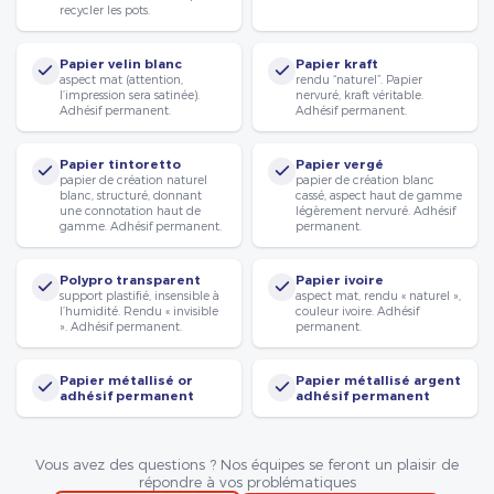
recycler les pots.
Papier velin blanc
Papier kraft
aspect mat (attention,
rendu “naturel”. Papier
l’impression sera satinée).
nervuré, kraft véritable.
Adhésif permanent.
Adhésif permanent.
Papier tintoretto
Papier vergé
papier de création naturel
papier de création blanc
blanc, structuré, donnant
cassé, aspect haut de gamme
une connotation haut de
légèrement nervuré. Adhésif
gamme. Adhésif permanent.
permanent.
Polypro transparent
Papier ivoire
support plastifié, insensible à
aspect mat, rendu « naturel »,
l’humidité. Rendu « invisible
couleur ivoire. Adhésif
». Adhésif permanent.
permanent.
Papier métallisé or
Papier métallisé argent
adhésif permanent
adhésif permanent
Vous avez des questions ? Nos équipes se feront un plaisir de
répondre à vos problématiques