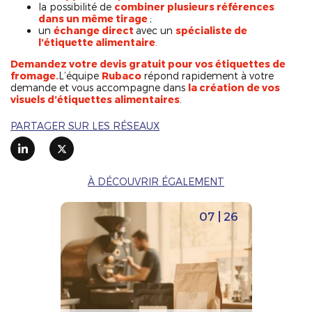
la possibilité de
combiner plusieurs références
dans un même tirage
;
un
échange direct
avec un
spécialiste de
l’étiquette alimentaire
.
Demandez votre devis gratuit pour vos étiquettes de
fromage.
L’équipe
Rubaco
répond rapidement à votre
demande et vous accompagne dans
la création de vos
visuels d’étiquettes alimentaires
.
PARTAGER SUR LES RÉSEAUX
À DÉCOUVRIR ÉGALEMENT
07 | 26