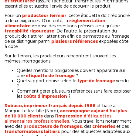
et structurée
rassure l’acheteur, transmet les informations
essentielles et suscite l’envie de découvrir le produit.
Pour un
producteur fermier
, cette étiquette doit répondre
à deux exigences. D’un côté, la
réglementation
alimentaire
impose des mentions précises ainsi qu’une
traçabilité rigoureuse
. De l’autre, la présentation du
produit doit attirer l’attention afin de permettre au fromage
de se distinguer parmi
plusieurs références
exposées côte
à côte.
Sur le terrain, les producteurs rencontrent souvent les
mêmes interrogations :
Quelles mentions obligatoires doivent apparaître sur
une
étiquette de fromage
?
Quel support choisir selon le
type de fromage
vendu
?
Comment gérer plusieurs références sans faire exploser
les
coûts d’impression
?
Rubaco, imprimeur français depuis 1988
et basé à
Marquette-lez-Lille (Nord),
accompagne aujourd’hui plus
de 10 000 clients
dans l’
impression d’
étiquettes
alimentaires professionnelle
s
. Nous travaillons notamment
avec des
producteurs de fromages
, des
crémeries
et des
transformateurs laitiers
pour des étiquettes adaptées aux