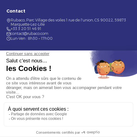
Contact
Rubaco, Parc Village des voiles 1 rue de l'union, CS 90022, 59873
Marquette-Lez-Lille
+33 3 20 51 46 91
contact@rubaco.com
Lun-Ven : 8h30 – 17h00
Nos services
Étiquette alimentaire
Étiquette de bouteilles
Informations
Mentions légales
À propos
Nous contacter
© 2026 Rubaco. Tous droits réservés. Fabrication 100% française.