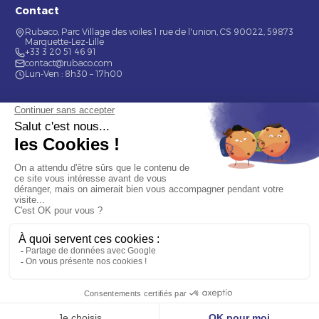
Contact
Rubaco, Parc Village des voiles 1 rue de l'union, CS 90022, 59873
Marquette-Lez-Lille
+33 3 20 51 46 91
contact@rubaco.com
Lun-Ven : 8h30 – 17h00
Nos services
Étiquette alimentaire
Étiquette de bouteilles
Informations
Mentions légales
À propos
Nous contacter
© 2026 Rubaco. Tous droits réservés. Fabrication 100% française.
9.7
/10 (377 avis)
OBTENIR MON DEVIS