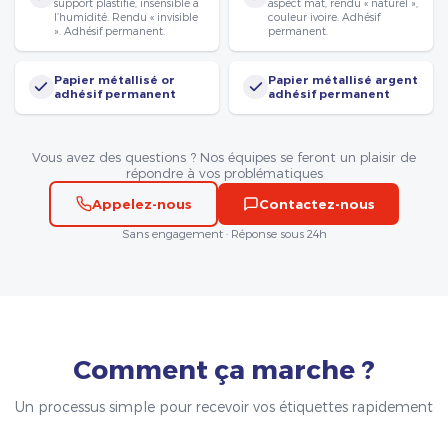
support plastifié, insensible à
aspect mat, rendu « naturel »,
l’humidité. Rendu « invisible
couleur ivoire. Adhésif
». Adhésif permanent.
permanent.
Papier métallisé or
Papier métallisé argent
adhésif permanent
adhésif permanent
Vous avez des questions ? Nos équipes se feront un plaisir de
répondre à vos problématiques
Appelez-nous
Contactez-nous
Sans engagement · Réponse sous 24h
Comment ça marche ?
Un processus simple pour recevoir vos étiquettes rapidement