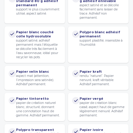
standard 80 g adhésif
g adhésif enlevable
permanent
aspect satiné et se décolle
support le plus couramment
facilement sans laisser de
utilisé, aspect satiné.
trace. Adhésif non
permanent.
Papier blanc couché
Polypro blanc adhésif
colle hydrosoluble
permanent
support satiné, adhésif
support plastifié, insensible à
permanent mais l’étiquette
l’humidité.
se décolle très facilement à
l’eau savonneuse, idéal pour
recycler les pots.
Papier velin blanc
Papier kraft
aspect mat (attention,
rendu “naturel”. Papier
l’impression sera satinée).
nervuré, kraft véritable.
Adhésif permanent.
Adhésif permanent.
Papier tintoretto
Papier vergé
papier de création naturel
papier de création blanc
blanc, structuré, donnant
cassé, aspect haut de gamme
une connotation haut de
légèrement nervuré. Adhésif
gamme. Adhésif permanent.
permanent.
Polypro transparent
Papier ivoire