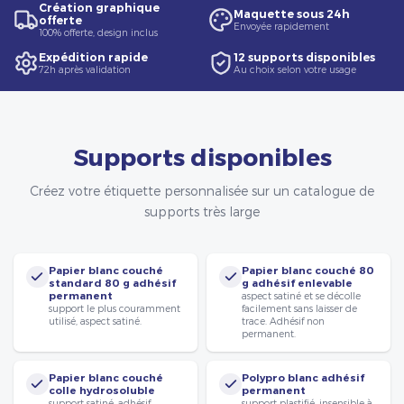
Création graphique
Maquette sous 24h
offerte
Envoyée rapidement
100% offerte, design inclus
Expédition rapide
12 supports disponibles
72h après validation
Au choix selon votre usage
Supports disponibles
Créez votre étiquette personnalisée sur un catalogue de
supports très large
Papier blanc couché
Papier blanc couché 80
standard 80 g adhésif
g adhésif enlevable
permanent
aspect satiné et se décolle
support le plus couramment
facilement sans laisser de
utilisé, aspect satiné.
trace. Adhésif non
permanent.
Papier blanc couché
Polypro blanc adhésif
colle hydrosoluble
permanent
support satiné, adhésif
support plastifié, insensible à