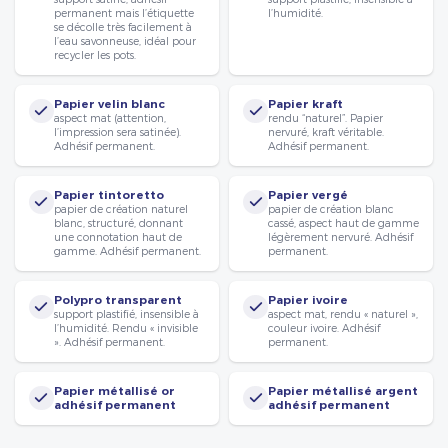
permanent mais l’étiquette
l’humidité.
se décolle très facilement à
l’eau savonneuse, idéal pour
recycler les pots.
Papier velin blanc
Papier kraft
aspect mat (attention,
rendu “naturel”. Papier
l’impression sera satinée).
nervuré, kraft véritable.
Adhésif permanent.
Adhésif permanent.
Papier tintoretto
Papier vergé
papier de création naturel
papier de création blanc
blanc, structuré, donnant
cassé, aspect haut de gamme
une connotation haut de
légèrement nervuré. Adhésif
gamme. Adhésif permanent.
permanent.
Polypro transparent
Papier ivoire
support plastifié, insensible à
aspect mat, rendu « naturel »,
l’humidité. Rendu « invisible
couleur ivoire. Adhésif
». Adhésif permanent.
permanent.
Papier métallisé or
Papier métallisé argent
adhésif permanent
adhésif permanent