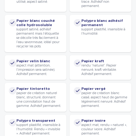
utilisé, aspect satiné.
trace. Adhésif non
permanent.
Papier blanc couché
Polypro blanc adhésif
colle hydrosoluble
permanent
support satiné, adhésif
support plastifié, insensible à
permanent mais l’étiquette
l’humidité.
se décolle très facilement à
l’eau savonneuse, idéal pour
recycler les pots.
Papier velin blanc
Papier kraft
aspect mat (attention,
rendu “naturel”. Papier
l’impression sera satinée).
nervuré, kraft véritable.
Adhésif permanent.
Adhésif permanent.
Papier tintoretto
Papier vergé
papier de création naturel
papier de création blanc
blanc, structuré, donnant
cassé, aspect haut de gamme
une connotation haut de
légèrement nervuré. Adhésif
gamme. Adhésif permanent.
permanent.
Polypro transparent
Papier ivoire
support plastifié, insensible à
aspect mat, rendu « naturel »,
l’humidité. Rendu « invisible
couleur ivoire. Adhésif
». Adhésif permanent.
permanent.