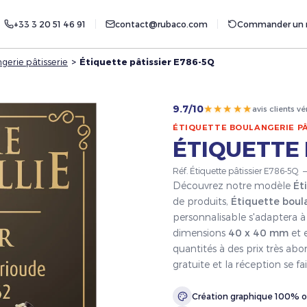
+33 3 20 51 46 91
contact@rubaco.com
Commander un r
gerie pâtisserie
>
Étiquette pâtissier E786-5Q
★★★★★
9.7/10
avis clients vé
ÉTIQUETTE BOULANGERIE PÂ
ÉTIQUETTE 
Réf. Étiquette pâtissier E786-5Q
Découvrez notre modèle
Ét
de produits,
Étiquette boul
personnalisable s'adaptera à 
dimensions
40 x 40 mm
et 
quantités à des prix très ab
gratuite et la réception se 
Création graphique 100% o