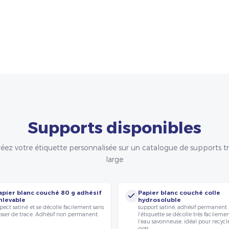
Supports disponibles
éez votre étiquette personnalisée sur un catalogue de supports t
large
apier blanc couché 80 g adhésif
Papier blanc couché colle
nlevable
hydrosoluble
pect satiné et se décolle facilement sans
support satiné, adhésif permanent
isser de trace. Adhésif non permanent.
l’étiquette se décolle très facileme
l’eau savonneuse, idéal pour recycle
pots.