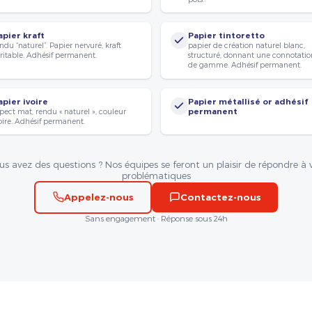
apier kraft
Papier tintoretto
ndu “naturel”. Papier nervuré, kraft
papier de création naturel blanc,
ritable. Adhésif permanent.
structuré, donnant une connotatio
de gamme. Adhésif permanent.
apier ivoire
Papier métallisé or adhésif
pect mat, rendu « naturel », couleur
permanent
oire. Adhésif permanent.
us avez des questions ? Nos équipes se feront un plaisir de répondre à 
problématiques
Appelez-nous
Contactez-nous
Sans engagement · Réponse sous 24h