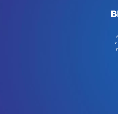
B
V
d
m