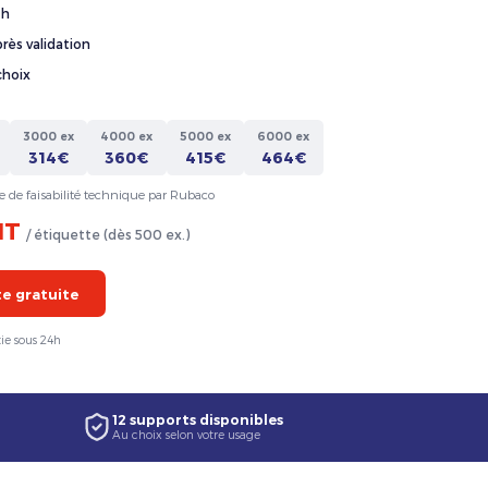
4h
rès validation
choix
3000 ex
4000 ex
5000 ex
6000 ex
314€
360€
415€
464€
e de faisabilité technique par Rubaco
HT
/ étiquette (dès 500 ex.)
 gratuite
ie sous 24h
12 supports disponibles
Au choix selon votre usage