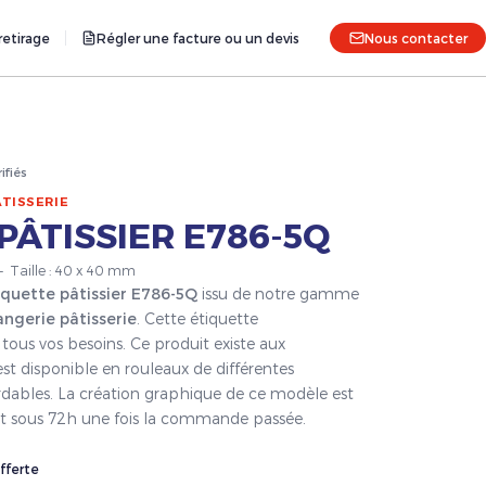
etirage
Régler une facture ou un devis
Nous contacter
rifiés
TISSERIE
PÂTISSIER E786-5Q
 — Taille : 40 x 40 mm
iquette pâtissier E786-5Q
issu de notre gamme
angerie pâtisserie
. Cette étiquette
tous vos besoins. Ce produit existe aux
est disponible en rouleaux de différentes
ordables. La création graphique de ce modèle est
fait sous 72h une fois la commande passée.
fferte