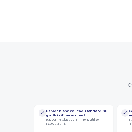
Cr
Papier blanc couché standard 80
P
g adhésif permanent
e
support le plus couramment utilisé,
as
aspect satiné.
la