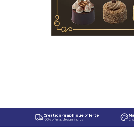
Création graphique offerte
Ma
100% offerte, design inclus
Env