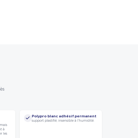
rès
Polypro blanc adhésif permanent
support plastifié, insensible à l’humidité.
 mais
nt à
r les