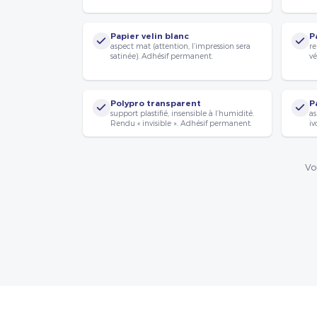
Papier velin blanc
P
aspect mat (attention, l’impression sera
re
satinée). Adhésif permanent.
vé
Polypro transparent
P
support plastifié, insensible à l’humidité.
as
Rendu « invisible ». Adhésif permanent.
iv
Vo