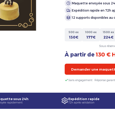
Maquette envoyée sous 2
Expédition rapide en 72h ap
12 supports disponibles au 
500 ex
1000 ex
1500 ex
130€
177€
224€
Sous réserv
À partir de
130 € 
Demander une maquette
Sans engagement · Réponse garant
quette sous 24h
Expédition rapide
oyée rapidement
72h après validation