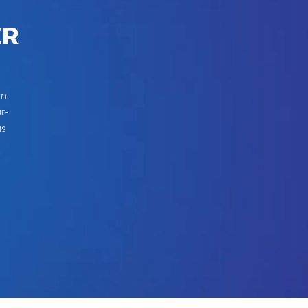
ER
in
r-
us