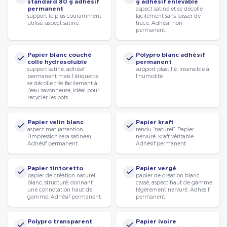
standard 80 g adhésif
g adhésif enlevable
permanent
aspect satiné et se décolle
support le plus couramment
facilement sans laisser de
utilisé, aspect satiné.
trace. Adhésif non
permanent.
Papier blanc couché
Polypro blanc adhésif
colle hydrosoluble
permanent
support satiné, adhésif
support plastifié, insensible à
permanent mais l’étiquette
l’humidité.
se décolle très facilement à
l’eau savonneuse, idéal pour
recycler les pots.
Papier velin blanc
Papier kraft
aspect mat (attention,
rendu “naturel”. Papier
l’impression sera satinée).
nervuré, kraft véritable.
Adhésif permanent.
Adhésif permanent.
Papier tintoretto
Papier vergé
papier de création naturel
papier de création blanc
blanc, structuré, donnant
cassé, aspect haut de gamme
une connotation haut de
légèrement nervuré. Adhésif
gamme. Adhésif permanent.
permanent.
Polypro transparent
Papier ivoire