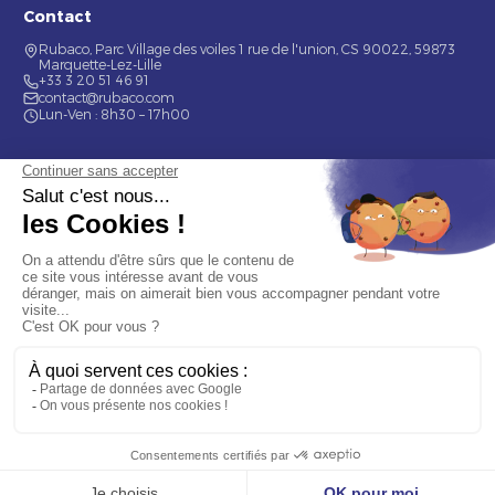
Contact
Rubaco, Parc Village des voiles 1 rue de l'union, CS 90022, 59873
Marquette-Lez-Lille
+33 3 20 51 46 91
contact@rubaco.com
Lun-Ven : 8h30 – 17h00
Nos services
Étiquette alimentaire
Étiquette de bouteilles
Informations
Mentions légales
À propos
Nous contacter
© 2026 Rubaco. Tous droits réservés. Fabrication 100% française.
9.7
/10 (377 avis)
OBTENIR MON DEVIS