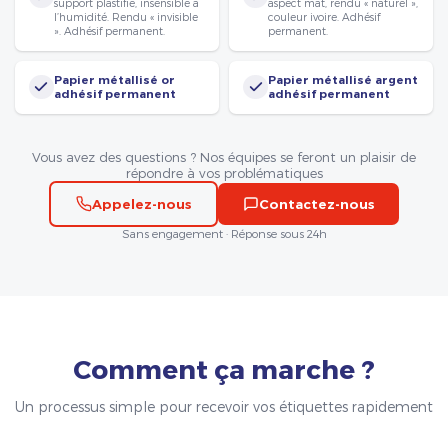
support plastifié, insensible à
aspect mat, rendu « naturel »,
l’humidité. Rendu « invisible
couleur ivoire. Adhésif
». Adhésif permanent.
permanent.
Papier métallisé or
Papier métallisé argent
adhésif permanent
adhésif permanent
Vous avez des questions ? Nos équipes se feront un plaisir de
répondre à vos problématiques
Appelez-nous
Contactez-nous
Sans engagement · Réponse sous 24h
Comment ça marche ?
Un processus simple pour recevoir vos étiquettes rapidement