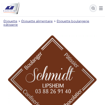
Étiquette
>
Étiquette alimentaire
>
Étiquette boulangerie
pâtisserie