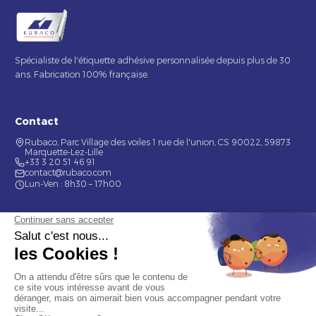
Spécialiste de l'étiquette adhésive personnalisée depuis plus de 30
ans. Fabrication 100% française.
Contact
Rubaco, Parc Village des voiles 1 rue de l'union, CS 90022, 59873
Marquette-Lez-Lille
+33 3 20 51 46 91
contact@rubaco.com
Lun-Ven : 8h30 – 17h00
Nos services
Étiquette alimentaire
Étiquette de bouteilles
Informations
Mentions légales
À propos