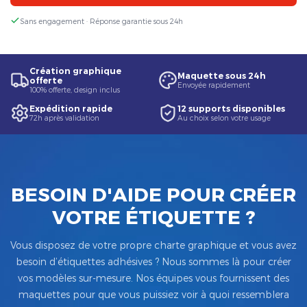
Sans engagement · Réponse garantie sous 24h
Création graphique
Maquette sous 24h
offerte
Envoyée rapidement
100% offerte, design inclus
Expédition rapide
12 supports disponibles
72h après validation
Au choix selon votre usage
BESOIN D'AIDE POUR CRÉER
VOTRE ÉTIQUETTE ?
Vous disposez de votre propre charte graphique et vous avez
besoin d’étiquettes adhésives ? Nous sommes là pour créer
vos modèles sur-mesure. Nos équipes vous fournissent des
maquettes pour que vous puissiez voir à quoi ressemblera