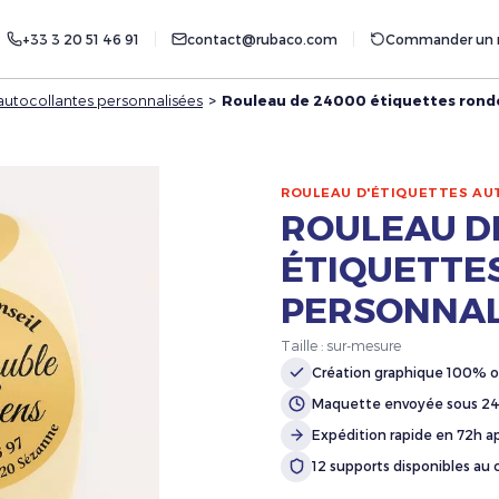
+33 3 20 51 46 91
contact@rubaco.com
Commander un r
autocollantes personnalisées
>
Rouleau de 24000 étiquettes rond
ROULEAU D'ÉTIQUETTES AU
ROULEAU D
ÉTIQUETTE
PERSONNAL
Taille : sur-mesure
Création graphique 100% o
Maquette envoyée sous 2
Expédition rapide en 72h ap
12 supports disponibles au 