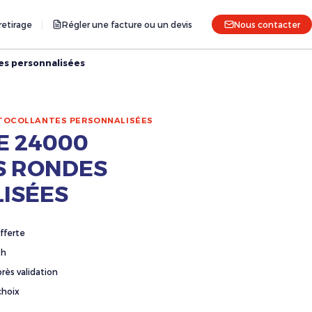
etirage
Régler une facture ou un devis
Nous contacter
es personnalisées
TOCOLLANTES PERSONNALISÉES
E 24000
S RONDES
ISÉES
fferte
4h
rès validation
choix