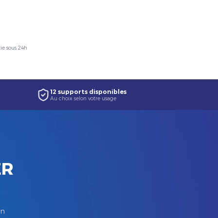
ie sous 24h
12 supports disponibles
Au choix selon votre usage
ER
in