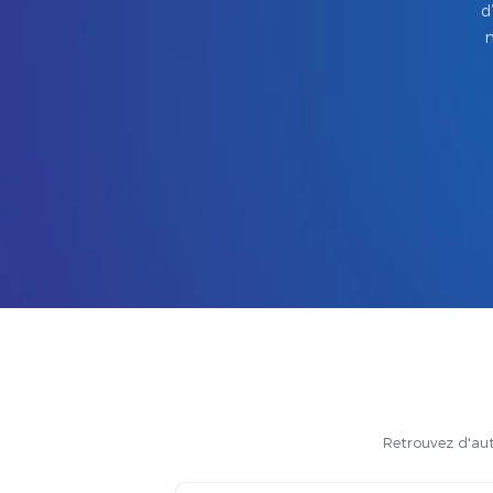
d
m
Retrouvez d'aut