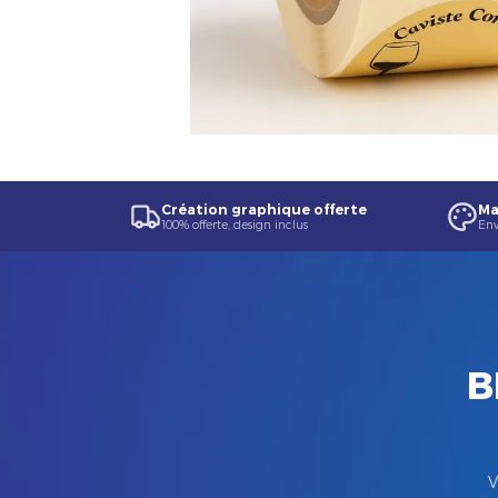
Création graphique offerte
Ma
100% offerte, design inclus
Env
B
V