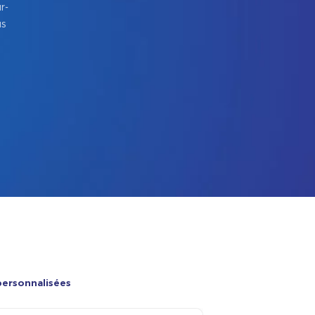
r-
us
personnalisées