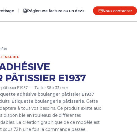
etirage
Régler une facture ou un devis
Nous contacter
rifiés
TISSERIE
 ADHÉSIVE
PÂTISSIER E1937
 pâtissier E1937 — Taille : 38 x 33 mm
iquette adhésive boulanger pâtissier E1937
duits,
Étiquette boulangerie pâtisserie
. Cette
daptera à tous vos besoins. Ce produit existe aux
t disponible en rouleaux de différentes
ordables. La création graphique de ce modèle est
fait sous 72h une fois la commande passée.