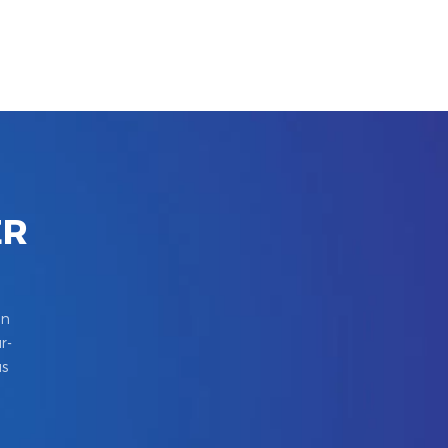
ER
in
r-
us