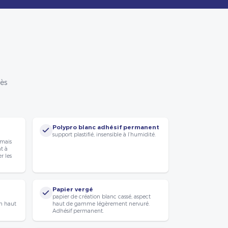
rès
Polypro blanc adhésif permanent
support plastifié, insensible à l’humidité.
 mais
nt à
r les
Papier vergé
papier de création blanc cassé, aspect
n haut
haut de gamme légèrement nervuré.
Adhésif permanent.