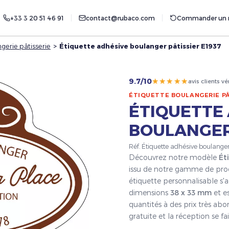
+33 3 20 51 46 91
contact@rubaco.com
Commander un r
gerie pâtisserie
>
Étiquette adhésive boulanger pâtissier E1937
★★★★★
9.7/10
avis clients vé
ÉTIQUETTE BOULANGERIE PÂ
ÉTIQUETTE
BOULANGER 
Réf. Étiquette adhésive boulanger
Découvrez notre modèle
Ét
issu de notre gamme de pro
étiquette personnalisable s'a
dimensions
38 x 33 mm
et es
quantités à des prix très ab
gratuite et la réception se 