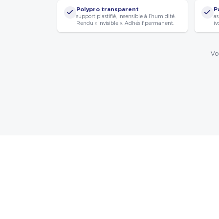
Polypro transparent
P
support plastifié, insensible à l’humidité.
as
Rendu « invisible ». Adhésif permanent.
iv
Vo