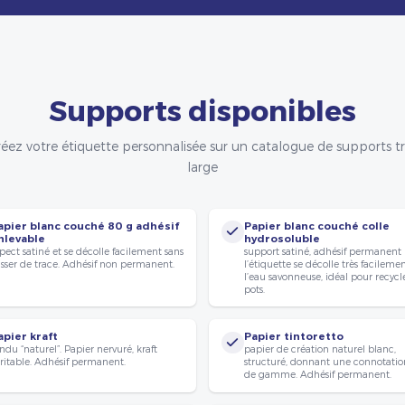
Supports disponibles
éez votre étiquette personnalisée sur un catalogue de supports t
large
apier blanc couché 80 g adhésif
Papier blanc couché colle
nlevable
hydrosoluble
pect satiné et se décolle facilement sans
support satiné, adhésif permanent
isser de trace. Adhésif non permanent.
l’étiquette se décolle très facileme
l’eau savonneuse, idéal pour recycle
pots.
apier kraft
Papier tintoretto
ndu “naturel”. Papier nervuré, kraft
papier de création naturel blanc,
ritable. Adhésif permanent.
structuré, donnant une connotatio
de gamme. Adhésif permanent.