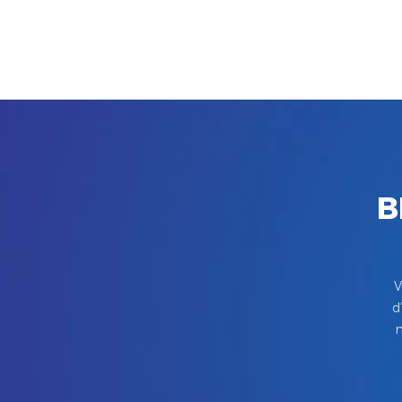
B
V
d
m