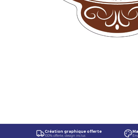
Création graphique offerte
Ma
100% offerte, design inclus
Env