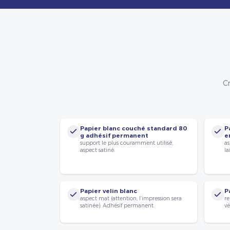
Cr
Papier blanc couché standard 80
P
g adhésif permanent
e
support le plus couramment utilisé,
as
aspect satiné.
la
Papier velin blanc
P
aspect mat (attention, l’impression sera
re
satinée). Adhésif permanent.
vé