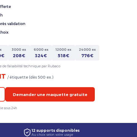
fferte
4h
rès validation
choix
x
3000 ex
6000 ex
12000 ex
24000 ex
0€
208€
324€
518€
776€
e de faisabilité technique par Rubaco
HT
/ étiquette (dès 500 ex.)
Demander une maquette gratuite
ie sous 24h
12 supports disponibles
Au choix selon votre usage