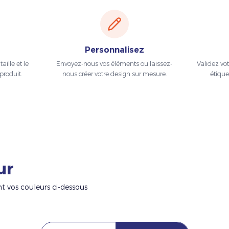
Personnalisez
aille et le
Envoyez-nous vos éléments ou laissez-
Validez vo
produit.
nous créer votre design sur mesure.
étique
ur
nt vos couleurs ci-dessous