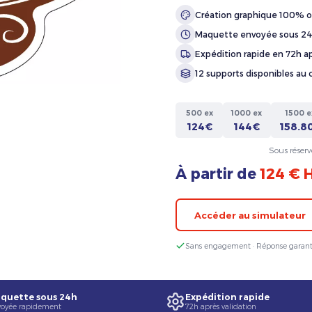
Création graphique 100% o
Maquette envoyée sous 2
Expédition rapide en 72h ap
12 supports disponibles au 
500 ex
1000 ex
1500 e
124€
144€
158.8
Sous réserv
À partir de
124 € 
Accéder au simulateur
Sans engagement · Réponse garant
quette sous 24h
Expédition rapide
oyée rapidement
72h après validation