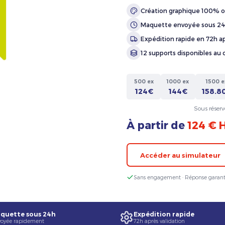
Création graphique 100% o
Maquette envoyée sous 2
Expédition rapide en 72h ap
12 supports disponibles au 
500 ex
1000 ex
1500 e
124€
144€
158.8
Sous réserv
À partir de
124 € 
Accéder au simulateur
Sans engagement · Réponse garant
quette sous 24h
Expédition rapide
oyée rapidement
72h après validation