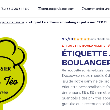
+33 3 20 51 46 91
contact@rubaco.com
Commander un r
gerie pâtisserie
>
étiquette adhésive boulanger pâtissier E2051
★★★★★
9.7/10
avis clients vé
ÉTIQUETTE BOULANGERIE PÂ
ÉTIQUETTE
BOULANGER 
Réf. étiquette adhésive boulange
Découvrez notre modèle
ét
issu de notre gamme de pro
étiquette personnalisable s'a
dimensions
58 x 50 mm
et e
quantités à des prix très ab
gratuite et la réception se 