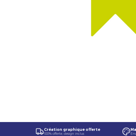
Création graphique offerte
Ma
100% offerte, design inclus
Env