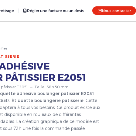
etirage
Régler une facture ou un devis
Nous contacter
rifiés
TISSERIE
 ADHÉSIVE
PÂTISSIER E2051
r pâtissier E2051 — Taille : 58 x 50 mm
iquette adhésive boulanger pâtissier E2051
duits,
Étiquette boulangerie pâtisserie
. Cette
daptera à tous vos besoins. Ce produit existe aux
st disponible en rouleaux de différentes
ordables. La création graphique de ce modèle est
fait sous 72h une fois la commande passée.