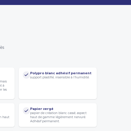
rès
Polypro blanc adhésif permanent
support plastifié, insensible à l’humidité.
 mais
nt à
r les
Papier vergé
papier de création blanc cassé, aspect
n haut
haut de gamme légèrement nervuré.
Adhésif permanent.