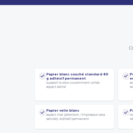
Cr
Papier blanc couché standard 80
P
g adhésif permanent
e
support le plus couramment utilisé,
as
aspect satiné.
la
Papier velin blanc
P
aspect mat (attention, l’impression sera
re
satinée). Adhésif permanent.
vé