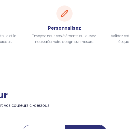
Personnalisez
aille et le
Envoyez-nous vos éléments ou laissez-
Validez vo
produit.
nous créer votre design sur mesure.
étique
ur
nt vos couleurs ci-dessous