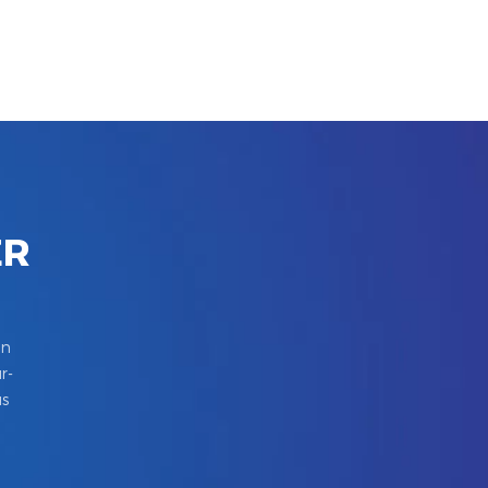
ER
in
r-
us