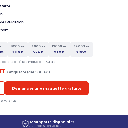
fferte
4h
rès validation
choix
x
3000 ex
6000 ex
12000 ex
24000 ex
0€
208€
324€
518€
776€
e de faisabilité technique par Rubaco
HT
/ étiquette (dès 500 ex.)
Demander une maquette gratuite
ie sous 24h
12 supports disponibles
Au choix selon votre usage