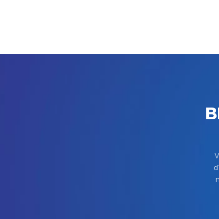
B
V
d
m