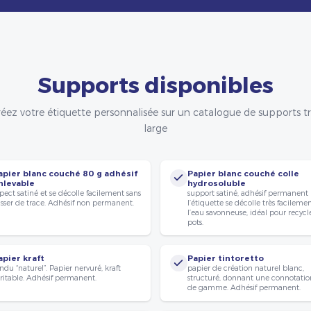
Supports disponibles
éez votre étiquette personnalisée sur un catalogue de supports t
large
apier blanc couché 80 g adhésif
Papier blanc couché colle
nlevable
hydrosoluble
pect satiné et se décolle facilement sans
support satiné, adhésif permanent
isser de trace. Adhésif non permanent.
l’étiquette se décolle très facileme
l’eau savonneuse, idéal pour recycle
pots.
apier kraft
Papier tintoretto
ndu “naturel”. Papier nervuré, kraft
papier de création naturel blanc,
ritable. Adhésif permanent.
structuré, donnant une connotatio
de gamme. Adhésif permanent.