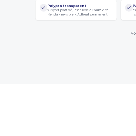
Polypro transparent
P
support plastifié, insensible à l’humidité.
as
Rendu « invisible ». Adhésif permanent.
iv
Vo