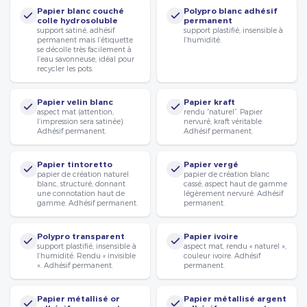
Papier blanc couché
Polypro blanc adhésif
colle hydrosoluble
permanent
support satiné, adhésif
support plastifié, insensible à
permanent mais l’étiquette
l’humidité.
se décolle très facilement à
l’eau savonneuse, idéal pour
recycler les pots.
Papier velin blanc
Papier kraft
aspect mat (attention,
rendu “naturel”. Papier
l’impression sera satinée).
nervuré, kraft véritable.
Adhésif permanent.
Adhésif permanent.
Papier tintoretto
Papier vergé
papier de création naturel
papier de création blanc
blanc, structuré, donnant
cassé, aspect haut de gamme
une connotation haut de
légèrement nervuré. Adhésif
gamme. Adhésif permanent.
permanent.
Polypro transparent
Papier ivoire
support plastifié, insensible à
aspect mat, rendu « naturel »,
l’humidité. Rendu « invisible
couleur ivoire. Adhésif
». Adhésif permanent.
permanent.
Papier métallisé or
Papier métallisé argent