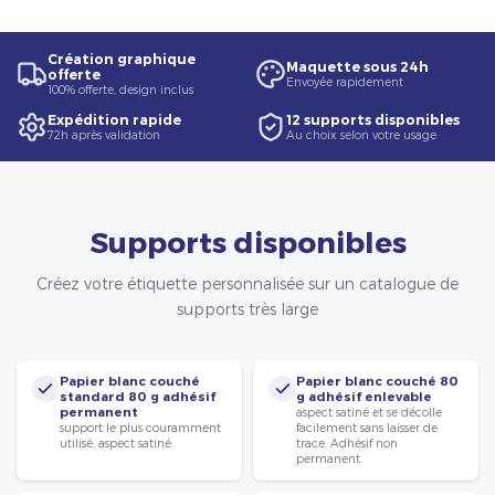
Création graphique
Maquette sous 24h
offerte
Envoyée rapidement
100% offerte, design inclus
Expédition rapide
12 supports disponibles
72h après validation
Au choix selon votre usage
Supports disponibles
Créez votre étiquette personnalisée sur un catalogue de
supports très large
Papier blanc couché
Papier blanc couché 80
standard 80 g adhésif
g adhésif enlevable
permanent
aspect satiné et se décolle
support le plus couramment
facilement sans laisser de
utilisé, aspect satiné.
trace. Adhésif non
permanent.