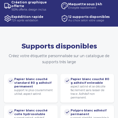
Création graphique
Maquette sous 24h
offerte
Envoyée rapidement
100% offerte, design inclus
Expédition rapide
12 supports disponibles
72h après validation
Au choix selon votre usage
Supports disponibles
Créez votre étiquette personnalisée sur un catalogue de
supports très large
Papier blanc couché
Papier blanc couché 80
standard 80 g adhésif
g adhésif enlevable
permanent
aspect satiné et se décolle
support le plus couramment
facilement sans laisser de
utilisé, aspect satiné.
trace. Adhésif non
permanent.
Papier blanc couché
Polypro blanc adhésif
colle hydrosoluble
permanent
support satiné, adhésif
support plastifié, insensible à