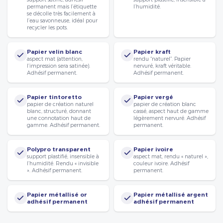
permanent mais l’étiquette
l’humidité.
se décolle très facilement à
l’eau savonneuse, idéal pour
recycler les pots.
Papier velin blanc
Papier kraft
aspect mat (attention,
rendu “naturel”. Papier
l’impression sera satinée).
nervuré, kraft véritable.
Adhésif permanent.
Adhésif permanent.
Papier tintoretto
Papier vergé
papier de création naturel
papier de création blanc
blanc, structuré, donnant
cassé, aspect haut de gamme
une connotation haut de
légèrement nervuré. Adhésif
gamme. Adhésif permanent.
permanent.
Polypro transparent
Papier ivoire
support plastifié, insensible à
aspect mat, rendu « naturel »,
l’humidité. Rendu « invisible
couleur ivoire. Adhésif
». Adhésif permanent.
permanent.
Papier métallisé or
Papier métallisé argent
adhésif permanent
adhésif permanent