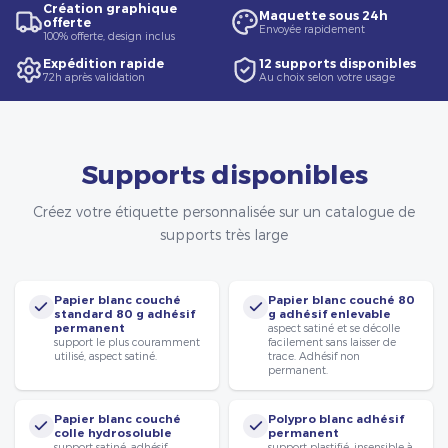
Création graphique
Maquette sous 24h
offerte
Envoyée rapidement
100% offerte, design inclus
Expédition rapide
12 supports disponibles
72h après validation
Au choix selon votre usage
Supports disponibles
Créez votre étiquette personnalisée sur un catalogue de
supports très large
Papier blanc couché
Papier blanc couché 80
standard 80 g adhésif
g adhésif enlevable
permanent
aspect satiné et se décolle
support le plus couramment
facilement sans laisser de
utilisé, aspect satiné.
trace. Adhésif non
permanent.
Papier blanc couché
Polypro blanc adhésif
colle hydrosoluble
permanent
support satiné, adhésif
support plastifié, insensible à