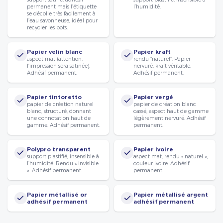
permanent mais l’étiquette
l’humidité.
se décolle très facilement à
l’eau savonneuse, idéal pour
recycler les pots.
Papier velin blanc
Papier kraft
aspect mat (attention,
rendu “naturel”. Papier
l’impression sera satinée).
nervuré, kraft véritable.
Adhésif permanent.
Adhésif permanent.
Papier tintoretto
Papier vergé
papier de création naturel
papier de création blanc
blanc, structuré, donnant
cassé, aspect haut de gamme
une connotation haut de
légèrement nervuré. Adhésif
gamme. Adhésif permanent.
permanent.
Polypro transparent
Papier ivoire
support plastifié, insensible à
aspect mat, rendu « naturel »,
l’humidité. Rendu « invisible
couleur ivoire. Adhésif
». Adhésif permanent.
permanent.
Papier métallisé or
Papier métallisé argent
adhésif permanent
adhésif permanent