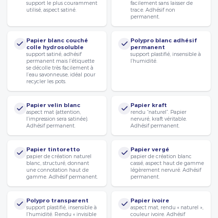
support le plus couramment
facilement sans laisser de
utilisé, aspect satiné.
trace. Adhésif non
permanent.
Papier blanc couché
Polypro blanc adhésif
colle hydrosoluble
permanent
support satiné, adhésif
support plastifié, insensible à
permanent mais l’étiquette
l’humidité.
se décolle très facilement à
l’eau savonneuse, idéal pour
recycler les pots.
Papier velin blanc
Papier kraft
aspect mat (attention,
rendu “naturel”. Papier
l’impression sera satinée).
nervuré, kraft véritable.
Adhésif permanent.
Adhésif permanent.
Papier tintoretto
Papier vergé
papier de création naturel
papier de création blanc
blanc, structuré, donnant
cassé, aspect haut de gamme
une connotation haut de
légèrement nervuré. Adhésif
gamme. Adhésif permanent.
permanent.
Polypro transparent
Papier ivoire
support plastifié, insensible à
aspect mat, rendu « naturel »,
l’humidité. Rendu « invisible
couleur ivoire. Adhésif