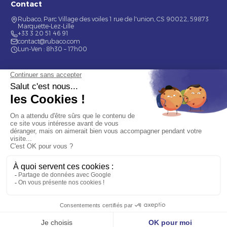
Contact
Rubaco, Parc Village des voiles 1 rue de l'union, CS 90022, 59873
Marquette-Lez-Lille
+33 3 20 51 46 91
contact@rubaco.com
Lun-Ven : 8h30 – 17h00
Nos services
Étiquette alimentaire
Étiquette de bouteilles
Informations
Mentions légales
À propos
Nous contacter
© 2026 Rubaco. Tous droits réservés. Fabrication 100% française.
9.7
/10 (377 avis)
★★★★★
OBTENIR MON DEVIS