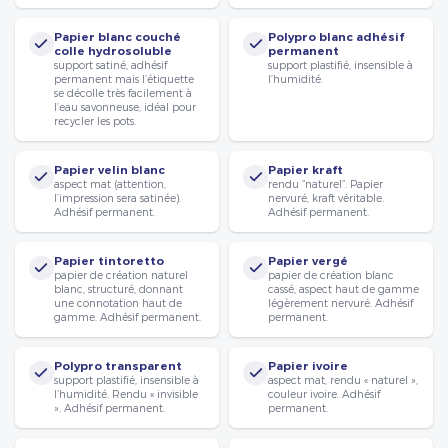
Papier blanc couché
Polypro blanc adhésif
colle hydrosoluble
permanent
support satiné, adhésif
support plastifié, insensible à
permanent mais l’étiquette
l’humidité.
se décolle très facilement à
l’eau savonneuse, idéal pour
recycler les pots.
Papier velin blanc
Papier kraft
aspect mat (attention,
rendu “naturel”. Papier
l’impression sera satinée).
nervuré, kraft véritable.
Adhésif permanent.
Adhésif permanent.
Papier tintoretto
Papier vergé
papier de création naturel
papier de création blanc
blanc, structuré, donnant
cassé, aspect haut de gamme
une connotation haut de
légèrement nervuré. Adhésif
gamme. Adhésif permanent.
permanent.
Polypro transparent
Papier ivoire
support plastifié, insensible à
aspect mat, rendu « naturel »,
l’humidité. Rendu « invisible
couleur ivoire. Adhésif
». Adhésif permanent.
permanent.