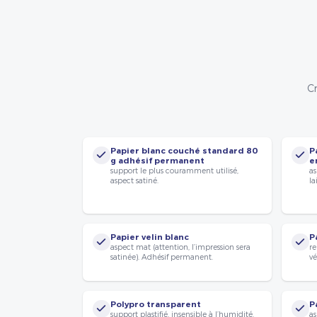
Cr
Papier blanc couché standard 80
P
g adhésif permanent
e
support le plus couramment utilisé,
as
aspect satiné.
la
Papier velin blanc
P
aspect mat (attention, l’impression sera
re
satinée). Adhésif permanent.
vé
Polypro transparent
P
support plastifié, insensible à l’humidité.
as