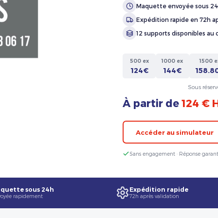
Maquette envoyée sous 2
Expédition rapide en 72h ap
12 supports disponibles au 
500 ex
1000 ex
1500 e
124€
144€
158.8
Sous réserv
À partir de
124 € 
Accéder au simulateur
Sans engagement · Réponse garant
quette sous 24h
Expédition rapide
oyée rapidement
72h après validation