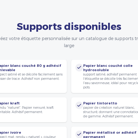
Supports disponibles
éez votre étiquette personnalisée sur un catalogue de supports t
large
apier blanc couché 80 g adhésif
Papier blanc couché colle
nlevable
hydrosoluble
pect satiné et se décolle facilement sans
support satiné, adhésif permanent
isser de trace. Adhésif non permanent.
l’étiquette se décolle très facileme
l’eau savonneuse, idéal pour recycle
pots.
apier kraft
Papier tintoretto
ndu “naturel”. Papier nervuré, kraft
papier de création naturel blanc,
ritable. Adhésif permanent.
structuré, donnant une connotatio
de gamme. Adhésif permanent.
apier ivoire
Papier métallisé or adhésif
pect mat, rendu « naturel », couleur
permanent