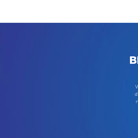
B
V
d
m