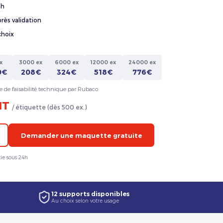
4h
rès validation
choix
x
3000 ex
6000 ex
12000 ex
24000 ex
0€
208€
324€
518€
776€
e de faisabilité technique par Rubaco
HT
/ étiquette (dès 500 ex.)
Demander une maquette gratuite
ie sous 24h
12 supports disponibles
Au choix selon votre usage