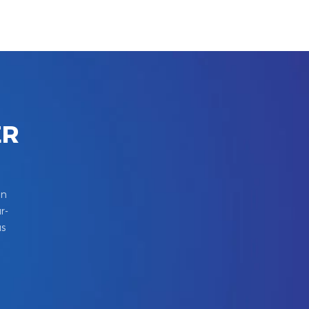
ER
in
r-
us