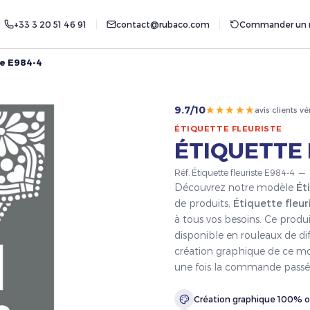
+33 3 20 51 46 91
contact@rubaco.com
Commander un r
te E984-4
★★★★★
9.7/10
avis clients vé
ÉTIQUETTE FLEURISTE
ÉTIQUETTE 
Réf. Étiquette fleuriste E984-4 —
Découvrez notre modèle
Ét
de produits,
Étiquette fleur
à tous vos besoins. Ce produ
disponible en rouleaux de dif
création graphique de ce mod
une fois la commande passé
Création graphique 100% o