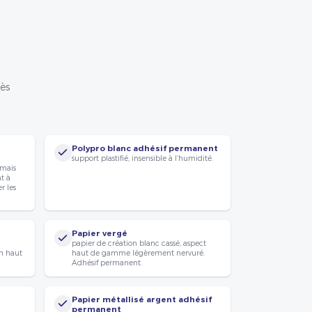
rès
Polypro blanc adhésif permanent
support plastifié, insensible à l’humidité.
 mais
nt à
r les
Papier vergé
papier de création blanc cassé, aspect
n haut
haut de gamme légèrement nervuré.
Adhésif permanent.
Papier métallisé argent adhésif
permanent