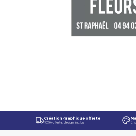
Création graphique offerte
Ma
100% offerte, design inclus
Env