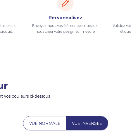
Personnalisez
aille et le
Envoyez-nous vos éléments ou laissez-
Validez vo
produit.
nous créer votre design sur mesure.
étique
ur
nt vos couleurs ci-dessous
VUE NORMALE
VUE INVERSÉE