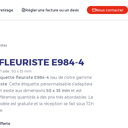
etirage
Régler une facture ou un devis
Nous contacter
rifiés
FLEURISTE E984-4
 Taille : 50 x 35 mm
iquette fleuriste E984-4
issu de notre gamme
iste
. Cette étiquette personnalisable s'adaptera
it existe aux dimensions
50 x 35 mm
et est
férentes quantités à des prix très abordables. La
èle est gratuite et la réception se fait sous 72h
e.
fferte