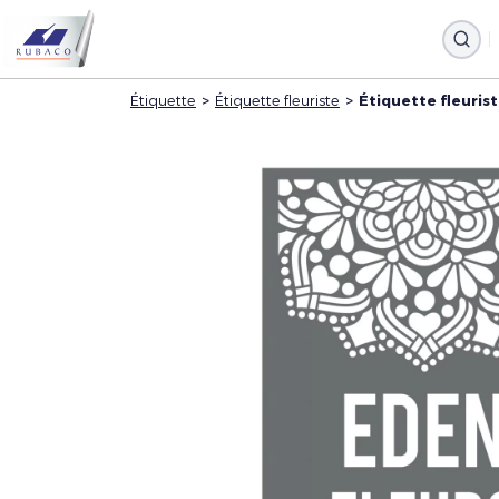
Étiquette
>
Étiquette fleuriste
>
Étiquette fleuris