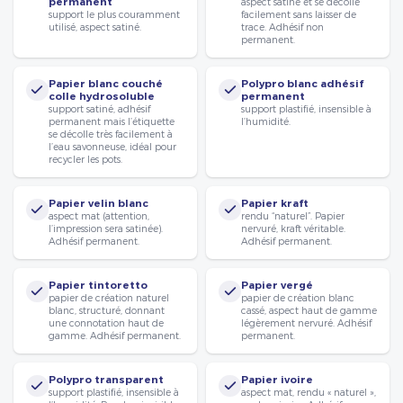
permanent
aspect satiné et se décolle
support le plus couramment
facilement sans laisser de
utilisé, aspect satiné.
trace. Adhésif non
permanent.
Papier blanc couché
Polypro blanc adhésif
colle hydrosoluble
permanent
support satiné, adhésif
support plastifié, insensible à
permanent mais l’étiquette
l’humidité.
se décolle très facilement à
l’eau savonneuse, idéal pour
recycler les pots.
Papier velin blanc
Papier kraft
aspect mat (attention,
rendu “naturel”. Papier
l’impression sera satinée).
nervuré, kraft véritable.
Adhésif permanent.
Adhésif permanent.
Papier tintoretto
Papier vergé
papier de création naturel
papier de création blanc
blanc, structuré, donnant
cassé, aspect haut de gamme
une connotation haut de
légèrement nervuré. Adhésif
gamme. Adhésif permanent.
permanent.
Polypro transparent
Papier ivoire
support plastifié, insensible à
aspect mat, rendu « naturel »,