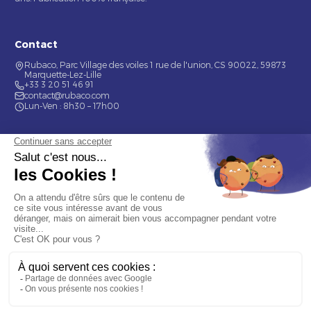
Contact
Rubaco, Parc Village des voiles 1 rue de l'union, CS 90022, 59873
Marquette-Lez-Lille
+33 3 20 51 46 91
contact@rubaco.com
Lun-Ven : 8h30 – 17h00
Nos services
Étiquette alimentaire
Étiquette de bouteilles
Informations
Mentions légales
À propos
Nous contacter
© 2026 Rubaco. Tous droits réservés. Fabrication 100% française.