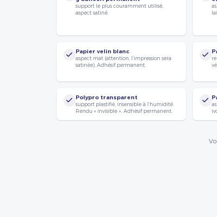
support le plus couramment utilisé,
as
aspect satiné.
la
Papier velin blanc
P
aspect mat (attention, l’impression sera
re
satinée). Adhésif permanent.
vé
Polypro transparent
P
support plastifié, insensible à l’humidité.
as
Rendu « invisible ». Adhésif permanent.
iv
Vo