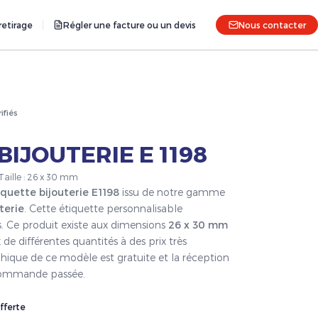
etirage
Régler une facture ou un devis
Nous contacter
rifiés
BIJOUTERIE E 1198
 Taille : 26 x 30 mm
iquette bijouterie E1198
issu de notre gamme
terie
. Cette étiquette personnalisable
s. Ce produit existe aux dimensions
26 x 30 mm
 de différentes quantités à des prix très
hique de ce modèle est gratuite et la réception
a commande passée.
fferte