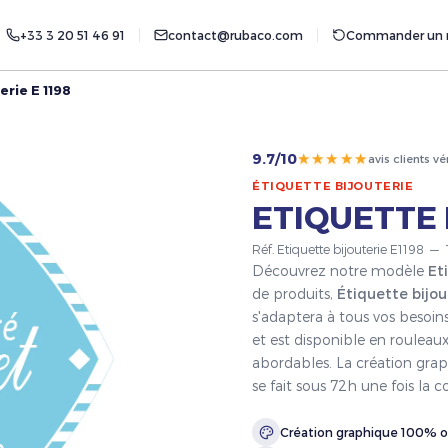
+33 3 20 51 46 91
contact@rubaco.com
Commander un r
erie E 1198
★★★★★
9.7/10
avis clients vé
ÉTIQUETTE BIJOUTERIE
ETIQUETTE 
Réf. Etiquette bijouterie E1198 —
Découvrez notre modèle
Et
de produits,
Étiquette bijou
s'adaptera à tous vos besoin
et est disponible en rouleaux
abordables. La création grap
se fait sous 72h une fois l
Création graphique 100% o