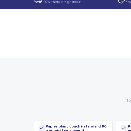
100% offerte, design inclus
Env
Cr
Papier blanc couché standard 80
P
g adhésif permanent
e