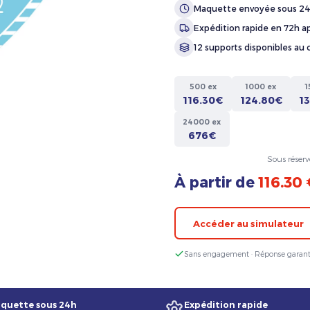
Maquette envoyée sous 2
Expédition rapide en 72h ap
12 supports disponibles au 
500 ex
1000 ex
1
116.30€
124.80€
1
24000 ex
676€
Sous réserv
À partir de
116.30
Accéder au simulateur
Sans engagement · Réponse garant
quette sous 24h
Expédition rapide