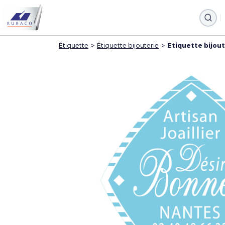
Étiquette
>
Étiquette bijouterie
>
Etiquette bijout