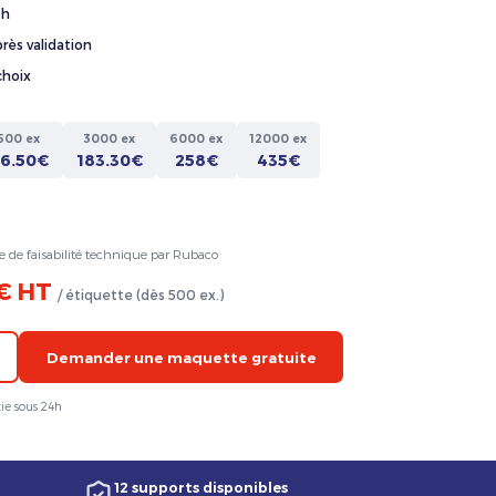
4h
rès validation
choix
500 ex
3000 ex
6000 ex
12000 ex
36.50€
183.30€
258€
435€
e de faisabilité technique par Rubaco
 € HT
/ étiquette (dès 500 ex.)
Demander une maquette gratuite
ie sous 24h
12 supports disponibles