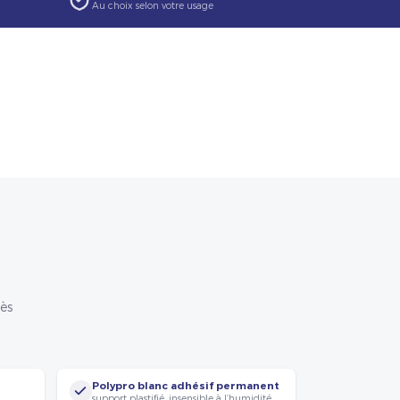
Au choix selon votre usage
rès
Polypro blanc adhésif permanent
support plastifié, insensible à l’humidité.