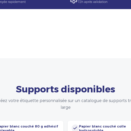
oyée rapidement
72h après validation
Supports disponibles
éez votre étiquette personnalisée sur un catalogue de supports t
large
apier blanc couché 80 g adhésif
Papier blanc couché colle
nlevable
hydrosoluble