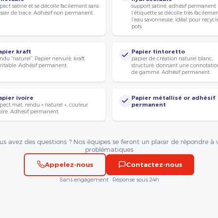
pect satiné et se décolle facilement sans
support satiné, adhésif permanent
isser de trace. Adhésif non permanent.
l’étiquette se décolle très facileme
l’eau savonneuse, idéal pour recycle
pots.
apier kraft
Papier tintoretto
ndu “naturel”. Papier nervuré, kraft
papier de création naturel blanc,
ritable. Adhésif permanent.
structuré, donnant une connotatio
de gamme. Adhésif permanent.
apier ivoire
Papier métallisé or adhésif
pect mat, rendu « naturel », couleur
permanent
oire. Adhésif permanent.
us avez des questions ? Nos équipes se feront un plaisir de répondre à 
problématiques
Appelez-nous
Contactez-nous
Sans engagement · Réponse sous 24h