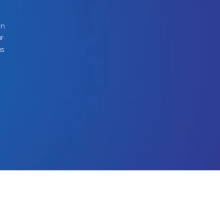
in
r-
us