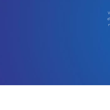
V
d
m