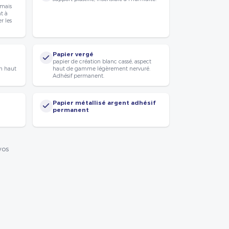
 mais
nt à
r les
Papier vergé
papier de création blanc cassé, aspect
n haut
haut de gamme légèrement nervuré.
Adhésif permanent.
Papier métallisé argent adhésif
permanent
vos