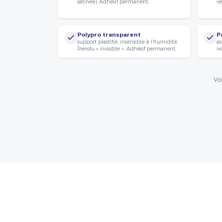
satinée). Adhésif permanent.
vé
Polypro transparent
P
support plastifié, insensible à l’humidité.
as
Rendu « invisible ». Adhésif permanent.
iv
Vo