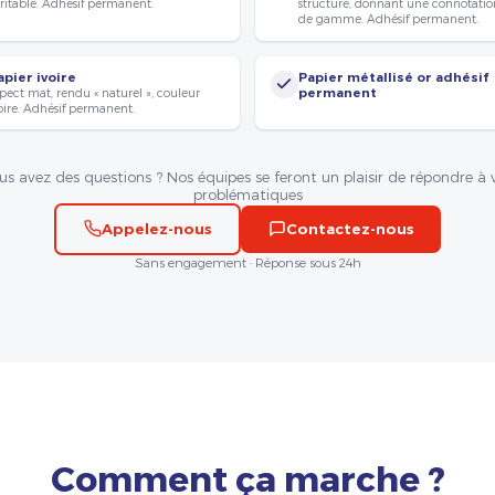
ritable. Adhésif permanent.
structuré, donnant une connotatio
de gamme. Adhésif permanent.
apier ivoire
Papier métallisé or adhésif
pect mat, rendu « naturel », couleur
permanent
oire. Adhésif permanent.
us avez des questions ? Nos équipes se feront un plaisir de répondre à 
problématiques
Appelez-nous
Contactez-nous
Sans engagement · Réponse sous 24h
Comment ça marche ?