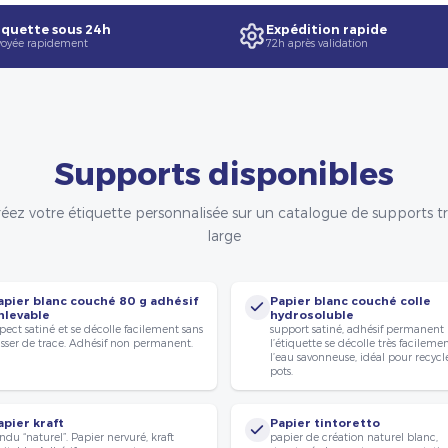
quette sous 24h
Expédition rapide
oyée rapidement
72h après validation
Supports disponibles
éez votre étiquette personnalisée sur un catalogue de supports t
large
apier blanc couché 80 g adhésif
Papier blanc couché colle
nlevable
hydrosoluble
pect satiné et se décolle facilement sans
support satiné, adhésif permanent
isser de trace. Adhésif non permanent.
l’étiquette se décolle très facileme
l’eau savonneuse, idéal pour recycle
pots.
apier kraft
Papier tintoretto
ndu “naturel”. Papier nervuré, kraft
papier de création naturel blanc,