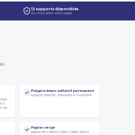
12 supports disponibles
Au choix selon votre usage
rès
Polypro blanc adhésif permanent
support plastifié, insensible à l’humidité.
 mais
nt à
r les
Papier vergé
papier de création blanc cassé, aspect