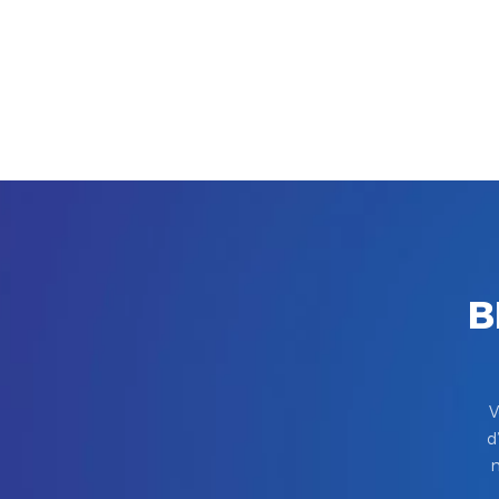
B
V
d
m