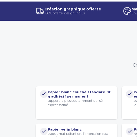
Création graphique offerte
Ma
100% offerte, design inclus
Env
Cr
Papier blanc couché standard 80
P
g adhésif permanent
e
support le plus couramment utilisé,
as
aspect satiné.
la
Papier velin blanc
P
aspect mat (attention, l’impression sera
re