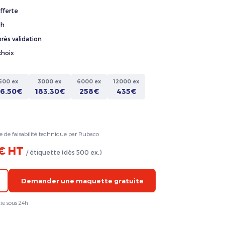
fferte
4h
rès validation
choix
500 ex
3000 ex
6000 ex
12000 ex
36.50€
183.30€
258€
435€
e de faisabilité technique par Rubaco
 € HT
/ étiquette (dès 500 ex.)
Demander une maquette gratuite
ie sous 24h