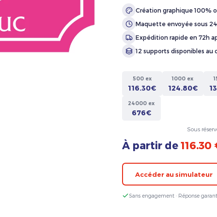
Création graphique 100% o
Maquette envoyée sous 2
Expédition rapide en 72h ap
12 supports disponibles au 
500 ex
1000 ex
1
116.30€
124.80€
1
24000 ex
676€
Sous réserv
À partir de
116.30
Accéder au simulateur
Sans engagement · Réponse garant