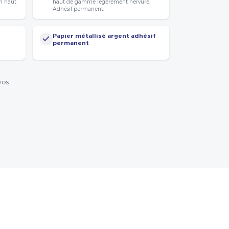
n haut
haut de gamme légèrement nervuré.
Adhésif permanent.
Papier métallisé argent adhésif
permanent
vos