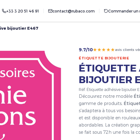
+33 3 20 51 46 91
contact@rubaco.com
Commander un r
ive bijoutier E467
★★★★★
9.7/10
avis clients vé
ÉTIQUETTE BIJOUTERIE
ÉTIQUETTE
BIJOUTIER 
Réf. Étiquette adhésive bijoutier
Découvrez notre modèle
Ét
gamme de produits,
Étiquet
s'adaptera à tous vos besoin
et est disponible en rouleaux
abordables. La création grap
se fait sous 72h une fois l