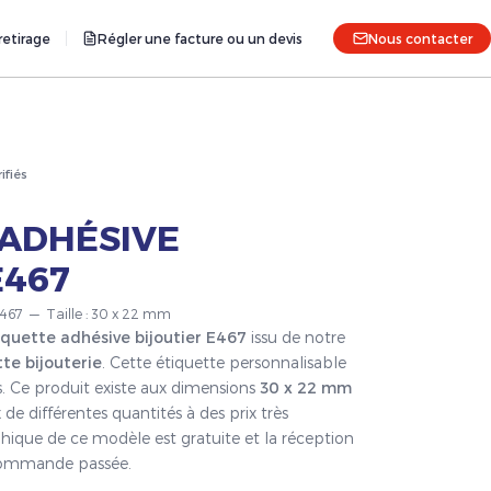
etirage
Régler une facture ou un devis
Nous contacter
rifiés
 ADHÉSIVE
E467
 E467 — Taille : 30 x 22 mm
iquette adhésive bijoutier E467
issu de notre
te bijouterie
. Cette étiquette personnalisable
s. Ce produit existe aux dimensions
30 x 22 mm
 de différentes quantités à des prix très
hique de ce modèle est gratuite et la réception
a commande passée.