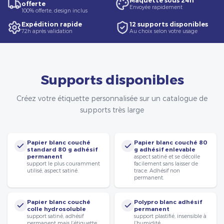
Maquette sous 24h
offerte
Envoyée rapidement
100% offerte, design inclus
Expédition rapide
12 supports disponibles
72h après validation
Au choix selon votre usage
Supports disponibles
Créez votre étiquette personnalisée sur un catalogue de
supports très large
Papier blanc couché
Papier blanc couché 80
standard 80 g adhésif
g adhésif enlevable
permanent
aspect satiné et se décolle
support le plus couramment
facilement sans laisser de
utilisé, aspect satiné.
trace. Adhésif non
permanent.
Papier blanc couché
Polypro blanc adhésif
colle hydrosoluble
permanent
support satiné, adhésif
support plastifié, insensible à
permanent mais l’étiquette
l’humidité.