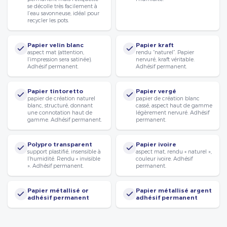
se décolle très facilement à
l’eau savonneuse, idéal pour
recycler les pots.
Papier velin blanc
Papier kraft
aspect mat (attention,
rendu “naturel”. Papier
l’impression sera satinée).
nervuré, kraft véritable.
Adhésif permanent.
Adhésif permanent.
Papier tintoretto
Papier vergé
papier de création naturel
papier de création blanc
blanc, structuré, donnant
cassé, aspect haut de gamme
une connotation haut de
légèrement nervuré. Adhésif
gamme. Adhésif permanent.
permanent.
Polypro transparent
Papier ivoire
support plastifié, insensible à
aspect mat, rendu « naturel »,
l’humidité. Rendu « invisible
couleur ivoire. Adhésif
». Adhésif permanent.
permanent.
Papier métallisé or
Papier métallisé argent
adhésif permanent
adhésif permanent