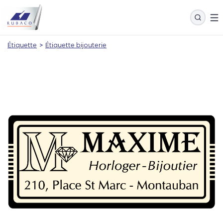
Étiquette
>
Étiquette bijouterie