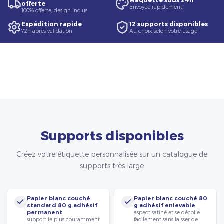
Maquette sous 24h
offerte
Envoyée rapidement
100% offerte, design inclus
Expédition rapide
12 supports disponibles
72h après validation
Au choix selon votre usage
Supports disponibles
Créez votre étiquette personnalisée sur un catalogue de
supports très large
Papier blanc couché
Papier blanc couché 80
standard 80 g adhésif
g adhésif enlevable
permanent
aspect satiné et se décolle
support le plus couramment
facilement sans laisser de