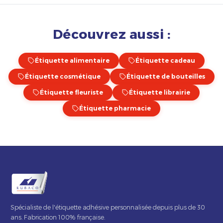
Découvrez aussi :
Étiquette alimentaire
Étiquette cadeau
Étiquette cosmétique
Étiquette de bouteilles
Étiquette fleuriste
Étiquette librairie
Étiquette pharmacie
Spécialiste de l'étiquette adhésive personnalisée depuis plus de 30
ans. Fabrication 100% française.