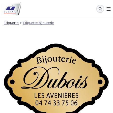
Étiquette
>
Étiquette bijouterie