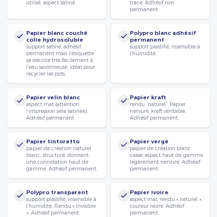
utilisé, aspect satiné.
trace. Adhésif non
permanent.
Papier blanc couché
Polypro blanc adhésif
colle hydrosoluble
permanent
support satiné, adhésif
support plastifié, insensible à
permanent mais l’étiquette
l’humidité.
se décolle très facilement à
l’eau savonneuse, idéal pour
recycler les pots.
Papier velin blanc
Papier kraft
aspect mat (attention,
rendu “naturel”. Papier
l’impression sera satinée).
nervuré, kraft véritable.
Adhésif permanent.
Adhésif permanent.
Papier tintoretto
Papier vergé
papier de création naturel
papier de création blanc
blanc, structuré, donnant
cassé, aspect haut de gamme
une connotation haut de
légèrement nervuré. Adhésif
gamme. Adhésif permanent.
permanent.
Polypro transparent
Papier ivoire
support plastifié, insensible à
aspect mat, rendu « naturel »,
l’humidité. Rendu « invisible
couleur ivoire. Adhésif
». Adhésif permanent.
permanent.