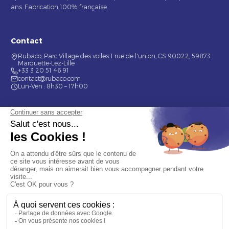
ans. Fabrication 100% française.
Contact
Rubaco, Parc Village des voiles 1 rue de l'union, CS 90022, 59873
Marquette-Lez-Lille
+33 3 20 51 46 91
contact@rubaco.com
Lun-Ven : 8h30 – 17h00
Nos services
Étiquette alimentaire
Étiquette de bouteilles
Informations
Mentions légales
À propos
Nous contacter