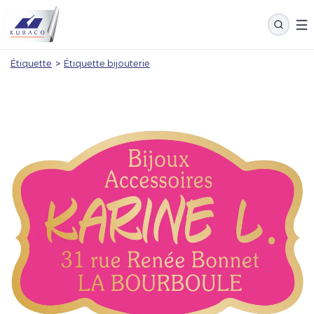
Étiquette
>
Étiquette bijouterie