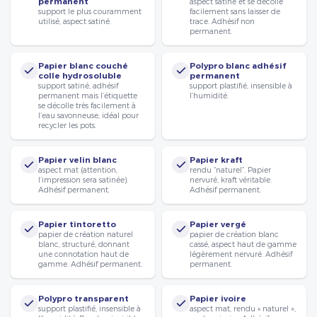
permanent
aspect satiné et se décolle
support le plus couramment
facilement sans laisser de
utilisé, aspect satiné.
trace. Adhésif non
permanent.
Papier blanc couché
Polypro blanc adhésif
colle hydrosoluble
permanent
support satiné, adhésif
support plastifié, insensible à
permanent mais l’étiquette
l’humidité.
se décolle très facilement à
l’eau savonneuse, idéal pour
recycler les pots.
Papier velin blanc
Papier kraft
aspect mat (attention,
rendu “naturel”. Papier
l’impression sera satinée).
nervuré, kraft véritable.
Adhésif permanent.
Adhésif permanent.
Papier tintoretto
Papier vergé
papier de création naturel
papier de création blanc
blanc, structuré, donnant
cassé, aspect haut de gamme
une connotation haut de
légèrement nervuré. Adhésif
gamme. Adhésif permanent.
permanent.
Polypro transparent
Papier ivoire
support plastifié, insensible à
aspect mat, rendu « naturel »,