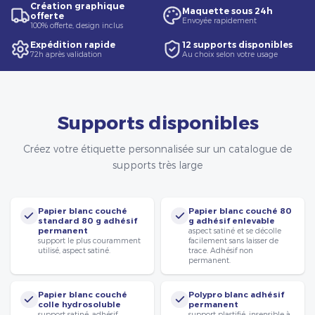
Création graphique
Maquette sous 24h
offerte
Envoyée rapidement
100% offerte, design inclus
Expédition rapide
12 supports disponibles
72h après validation
Au choix selon votre usage
Supports disponibles
Créez votre étiquette personnalisée sur un catalogue de
supports très large
Papier blanc couché
Papier blanc couché 80
standard 80 g adhésif
g adhésif enlevable
permanent
aspect satiné et se décolle
support le plus couramment
facilement sans laisser de
utilisé, aspect satiné.
trace. Adhésif non
permanent.
Papier blanc couché
Polypro blanc adhésif
colle hydrosoluble
permanent
support satiné, adhésif
support plastifié, insensible à