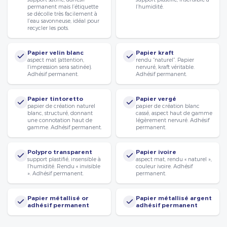
permanent mais l’étiquette
l’humidité.
se décolle très facilement à
l’eau savonneuse, idéal pour
recycler les pots.
Papier velin blanc
Papier kraft
aspect mat (attention,
rendu “naturel”. Papier
l’impression sera satinée).
nervuré, kraft véritable.
Adhésif permanent.
Adhésif permanent.
Papier tintoretto
Papier vergé
papier de création naturel
papier de création blanc
blanc, structuré, donnant
cassé, aspect haut de gamme
une connotation haut de
légèrement nervuré. Adhésif
gamme. Adhésif permanent.
permanent.
Polypro transparent
Papier ivoire
support plastifié, insensible à
aspect mat, rendu « naturel »,
l’humidité. Rendu « invisible
couleur ivoire. Adhésif
». Adhésif permanent.
permanent.
Papier métallisé or
Papier métallisé argent
adhésif permanent
adhésif permanent