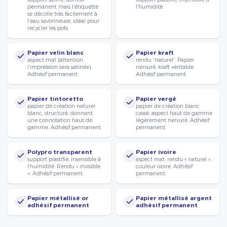
permanent mais l’étiquette
l’humidité.
se décolle très facilement à
l’eau savonneuse, idéal pour
recycler les pots.
Papier velin blanc
Papier kraft
aspect mat (attention,
rendu “naturel”. Papier
l’impression sera satinée).
nervuré, kraft véritable.
Adhésif permanent.
Adhésif permanent.
Papier tintoretto
Papier vergé
papier de création naturel
papier de création blanc
blanc, structuré, donnant
cassé, aspect haut de gamme
une connotation haut de
légèrement nervuré. Adhésif
gamme. Adhésif permanent.
permanent.
Polypro transparent
Papier ivoire
support plastifié, insensible à
aspect mat, rendu « naturel »,
l’humidité. Rendu « invisible
couleur ivoire. Adhésif
». Adhésif permanent.
permanent.
Papier métallisé or
Papier métallisé argent
adhésif permanent
adhésif permanent