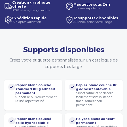
Création graphique
Maquette sous 24h
offerte
Envoyée rapidement
100% offerte, design inclus
Expédition rapide
12 supports disponibles
72h après validation
Au choix selon votre usage
Supports disponibles
Créez votre étiquette personnalisée sur un catalogue de
supports très large
Papier blanc couché
Papier blanc couché 80
standard 80 g adhésif
g adhésif enlevable
permanent
aspect satiné et se décolle
support le plus couramment
facilement sans laisser de
utilisé, aspect satiné.
trace. Adhésif non
permanent.
Papier blanc couché
Polypro blanc adhésif
colle hydrosoluble
permanent
support satiné, adhésif
support plastifié, insensible à