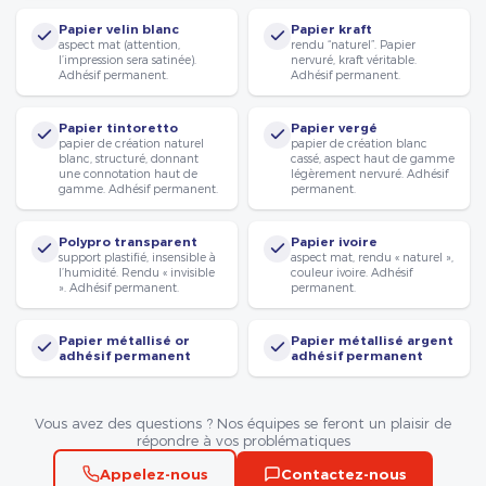
Papier velin blanc
Papier kraft
aspect mat (attention,
rendu “naturel”. Papier
l’impression sera satinée).
nervuré, kraft véritable.
Adhésif permanent.
Adhésif permanent.
Papier tintoretto
Papier vergé
papier de création naturel
papier de création blanc
blanc, structuré, donnant
cassé, aspect haut de gamme
une connotation haut de
légèrement nervuré. Adhésif
gamme. Adhésif permanent.
permanent.
Polypro transparent
Papier ivoire
support plastifié, insensible à
aspect mat, rendu « naturel »,
l’humidité. Rendu « invisible
couleur ivoire. Adhésif
». Adhésif permanent.
permanent.
Papier métallisé or
Papier métallisé argent
adhésif permanent
adhésif permanent
Vous avez des questions ? Nos équipes se feront un plaisir de
répondre à vos problématiques
Appelez-nous
Contactez-nous