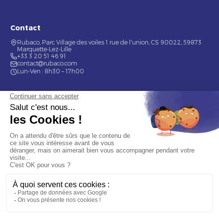
Contact
Rubaco, Parc Village des voiles 1 rue de l'union, CS 90022, 59873
Marquette-Lez-Lille
+33 3 20 51 46 91
contact@rubaco.com
Lun-Ven : 8h30 – 17h00
Nos services
Étiquette alimentaire
Étiquette de bouteilles
Informations
Mentions légales
À propos
Nous contacter
© 2026 Rubaco. Tous droits réservés. Fabrication 100% française.