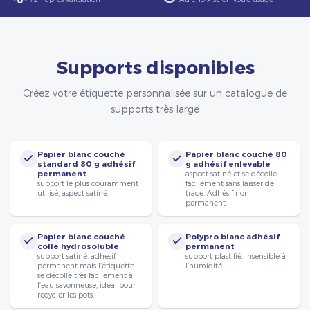
Supports disponibles
Créez votre étiquette personnalisée sur un catalogue de
supports très large
Papier blanc couché
Papier blanc couché 80
standard 80 g adhésif
g adhésif enlevable
permanent
aspect satiné et se décolle
support le plus couramment
facilement sans laisser de
utilisé, aspect satiné.
trace. Adhésif non
permanent.
Papier blanc couché
Polypro blanc adhésif
colle hydrosoluble
permanent
support satiné, adhésif
support plastifié, insensible à
permanent mais l’étiquette
l’humidité.
se décolle très facilement à
l’eau savonneuse, idéal pour
recycler les pots.