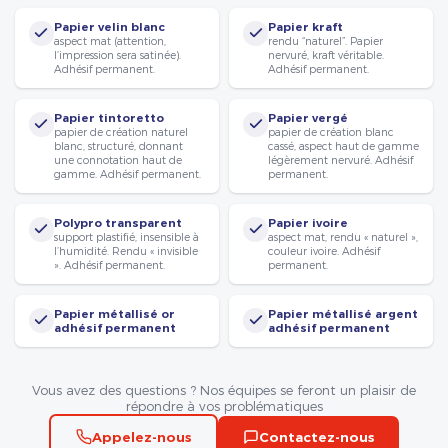
Papier velin blanc
Papier kraft
aspect mat (attention,
rendu “naturel”. Papier
l’impression sera satinée).
nervuré, kraft véritable.
Adhésif permanent.
Adhésif permanent.
Papier tintoretto
Papier vergé
papier de création naturel
papier de création blanc
blanc, structuré, donnant
cassé, aspect haut de gamme
une connotation haut de
légèrement nervuré. Adhésif
gamme. Adhésif permanent.
permanent.
Polypro transparent
Papier ivoire
support plastifié, insensible à
aspect mat, rendu « naturel »,
l’humidité. Rendu « invisible
couleur ivoire. Adhésif
». Adhésif permanent.
permanent.
Papier métallisé or
Papier métallisé argent
adhésif permanent
adhésif permanent
Vous avez des questions ? Nos équipes se feront un plaisir de
répondre à vos problématiques
Appelez-nous
Contactez-nous