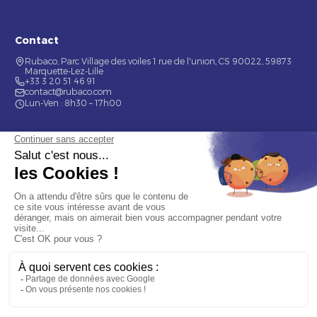
Contact
Rubaco, Parc Village des voiles 1 rue de l'union, CS 90022, 59873
Marquette-Lez-Lille
+33 3 20 51 46 91
contact@rubaco.com
Lun-Ven : 8h30 – 17h00
Nos services
Étiquette alimentaire
Étiquette de bouteilles
Informations
Mentions légales
À propos
Nous contacter
© 2026 Rubaco. Tous droits réservés. Fabrication 100% française.