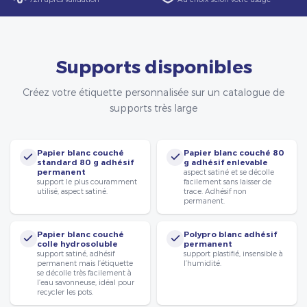
Supports disponibles
Créez votre étiquette personnalisée sur un catalogue de
supports très large
Papier blanc couché
Papier blanc couché 80
standard 80 g adhésif
g adhésif enlevable
permanent
aspect satiné et se décolle
support le plus couramment
facilement sans laisser de
utilisé, aspect satiné.
trace. Adhésif non
permanent.
Papier blanc couché
Polypro blanc adhésif
colle hydrosoluble
permanent
support satiné, adhésif
support plastifié, insensible à
permanent mais l’étiquette
l’humidité.
se décolle très facilement à
l’eau savonneuse, idéal pour
recycler les pots.