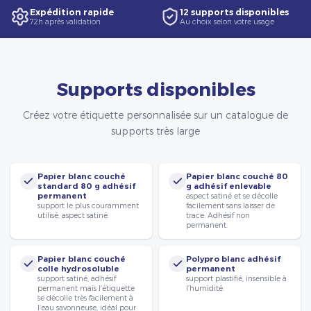
Expédition rapide
12 supports disponibles
72h après validation
Au choix selon votre usage
Supports disponibles
Créez votre étiquette personnalisée sur un catalogue de
supports très large
Papier blanc couché
Papier blanc couché 80
standard 80 g adhésif
g adhésif enlevable
permanent
aspect satiné et se décolle
support le plus couramment
facilement sans laisser de
utilisé, aspect satiné.
trace. Adhésif non
permanent.
Papier blanc couché
Polypro blanc adhésif
colle hydrosoluble
permanent
support satiné, adhésif
support plastifié, insensible à
permanent mais l’étiquette
l’humidité.
se décolle très facilement à
l’eau savonneuse, idéal pour