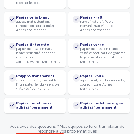
recycler les pots.
Papier velin blanc
Papier kraft
aspect mat (attention,
rendu “naturel”. Papier
l’impression sera satinée).
nervuré, kraft véritable.
Adhésif permanent.
Adhésif permanent.
Papier tintoretto
Papier vergé
papier de création naturel
papier de création blanc
blanc, structuré, donnant
cassé, aspect haut de gamme
une connotation haut de
légèrement nervuré. Adhésif
gamme. Adhésif permanent.
permanent.
Polypro transparent
Papier ivoire
support plastifié, insensible à
aspect mat, rendu « naturel »,
l’humidité. Rendu « invisible
couleur ivoire. Adhésif
». Adhésif permanent.
permanent.
Papier métallisé or
Papier métallisé argent
adhésif permanent
adhésif permanent
Vous avez des questions ? Nos équipes se feront un plaisir de
répondre à vos problématiques