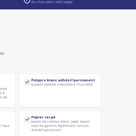
Au choix selon votre usage
rès
Polypro blanc adhésif permanent
support plastifié, insensible à l’humidité.
 mais
nt à
r les
Papier vergé
papier de création blanc cassé, aspect
n haut
haut de gamme légèrement nervuré.
Adhésif permanent.