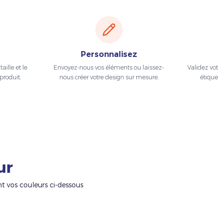
Personnalisez
aille et le
Envoyez-nous vos éléments ou laissez-
Validez vo
produit.
nous créer votre design sur mesure.
étique
ur
nt vos couleurs ci-dessous