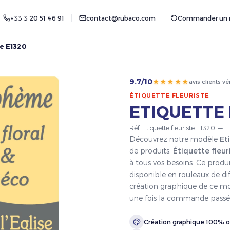
+33 3 20 51 46 91
contact@rubaco.com
Commander un r
te E1320
★★★★★
9.7/10
avis clients vé
ÉTIQUETTE FLEURISTE
ETIQUETTE 
Réf. Etiquette fleuriste E1320 — 
Découvrez notre modèle
Et
de produits,
Étiquette fleur
à tous vos besoins. Ce produ
disponible en rouleaux de dif
création graphique de ce mod
une fois la commande passé
Création graphique 100% o