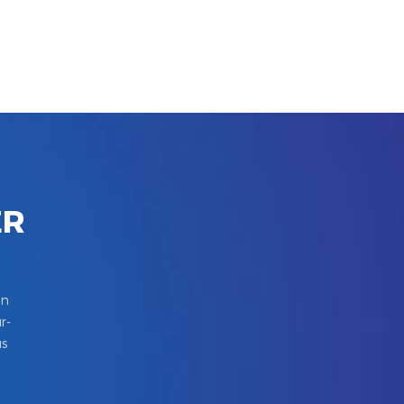
ER
in
r-
us