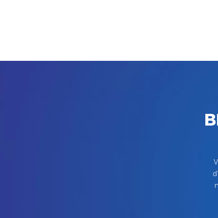
B
V
d
m