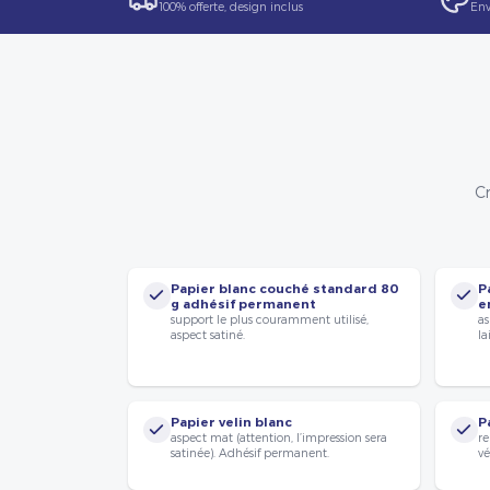
100% offerte, design inclus
Env
Cr
Papier blanc couché standard 80
P
g adhésif permanent
e
support le plus couramment utilisé,
as
aspect satiné.
la
Papier velin blanc
P
aspect mat (attention, l’impression sera
re
satinée). Adhésif permanent.
vé