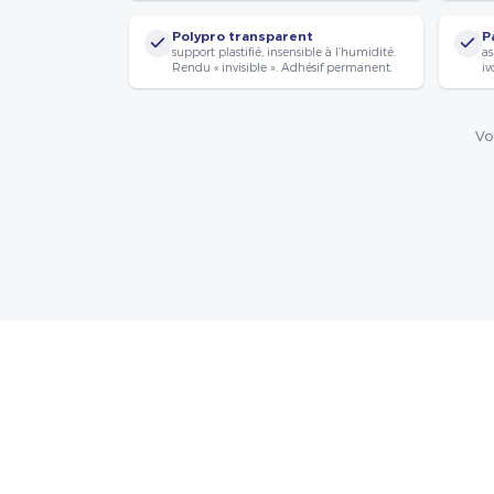
Polypro transparent
P
support plastifié, insensible à l’humidité.
as
Rendu « invisible ». Adhésif permanent.
iv
Vo