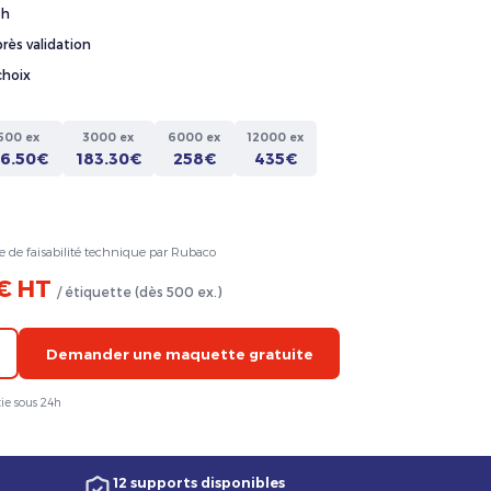
4h
rès validation
choix
500 ex
3000 ex
6000 ex
12000 ex
36.50€
183.30€
258€
435€
e de faisabilité technique par Rubaco
 € HT
/ étiquette (dès 500 ex.)
Demander une maquette gratuite
ie sous 24h
12 supports disponibles