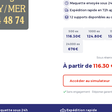
Maquette envoyée sous 2
Expédition rapide en 72h ap
12 supports disponibles au 
500 ex
1000 ex
1
116.30€
124.80€
1
24000 ex
676€
Sous réserv
À partir de
116.30
Accéder au simulateur
Sans engagement · Réponse garant
quette sous 24h
Expédition rapide