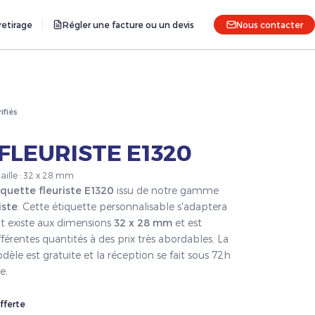
etirage
Régler une facture ou un devis
Nous contacter
rifiés
FLEURISTE E1320
Taille : 32 x 28 mm
iquette fleuriste E1320
issu de notre gamme
iste
. Cette étiquette personnalisable s'adaptera
it existe aux dimensions
32 x 28 mm
et est
férentes quantités à des prix très abordables. La
èle est gratuite et la réception se fait sous 72h
e.
fferte