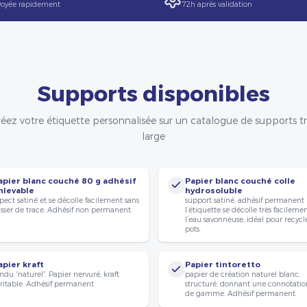
oyée rapidement
72h après validation
Supports disponibles
éez votre étiquette personnalisée sur un catalogue de supports t
large
apier blanc couché 80 g adhésif
Papier blanc couché colle
nlevable
hydrosoluble
pect satiné et se décolle facilement sans
support satiné, adhésif permanent
isser de trace. Adhésif non permanent.
l’étiquette se décolle très facileme
l’eau savonneuse, idéal pour recycle
pots.
apier kraft
Papier tintoretto
ndu “naturel”. Papier nervuré, kraft
papier de création naturel blanc,
ritable. Adhésif permanent.
structuré, donnant une connotatio
de gamme. Adhésif permanent.