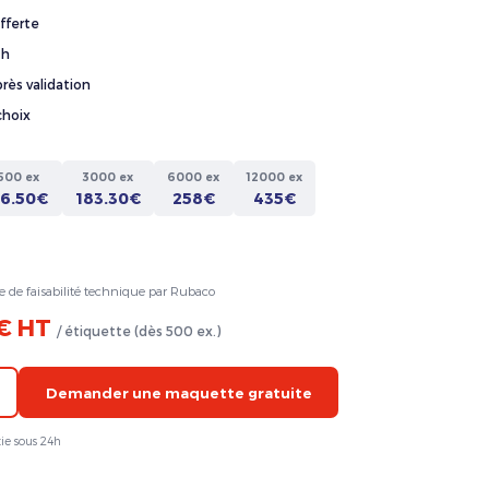
fferte
4h
rès validation
choix
500 ex
3000 ex
6000 ex
12000 ex
36.50€
183.30€
258€
435€
e de faisabilité technique par Rubaco
 € HT
/ étiquette (dès 500 ex.)
Demander une maquette gratuite
ie sous 24h