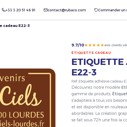
+33 3 20 51 46 91
contact@rubaco.com
Commander un r
ve cadeau E22-3
★★★★★
9.7/10
avis clients vé
ÉTIQUETTE CADEAU
ETIQUETTE
E22-3
Réf. Etiquette adhésive cadeau E
Découvrez notre modèle
Et
gamme de produits,
Étique
s'adaptera à tous vos besoin
et est disponible en rouleaux
abordables. La création grap
se fait sous 72h une fois l