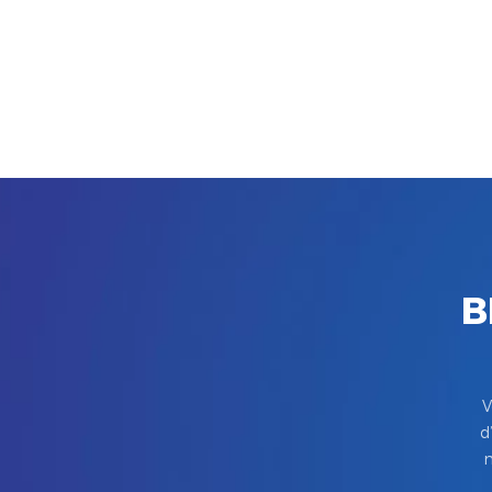
B
V
d
m