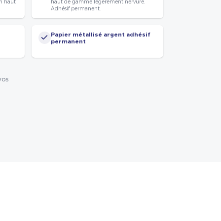
n haut
haut de gamme légèrement nervuré.
Adhésif permanent.
Papier métallisé argent adhésif
permanent
vos