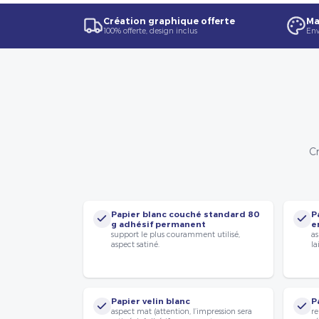
Création graphique offerte
Ma
100% offerte, design inclus
Env
Cr
Papier blanc couché standard 80
P
g adhésif permanent
e
support le plus couramment utilisé,
as
aspect satiné.
la
Papier velin blanc
P
aspect mat (attention, l’impression sera
re