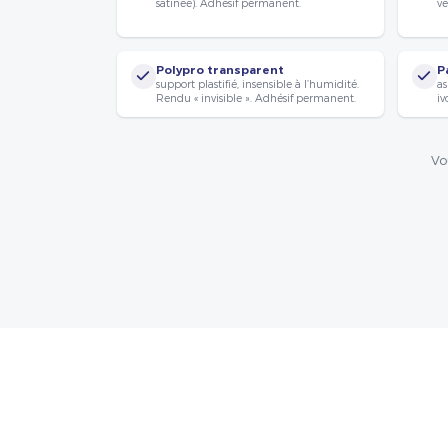
satinée). Adhésif permanent.
vé
Polypro transparent
P
support plastifié, insensible à l’humidité.
as
Rendu « invisible ». Adhésif permanent.
iv
Vo