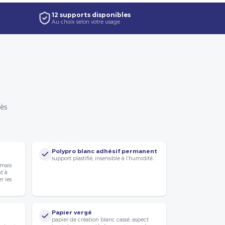
12 supports disponibles
Au choix selon votre usage
rès
Polypro blanc adhésif permanent
support plastifié, insensible à l’humidité.
 mais
nt à
r les
Papier vergé
papier de création blanc cassé, aspect