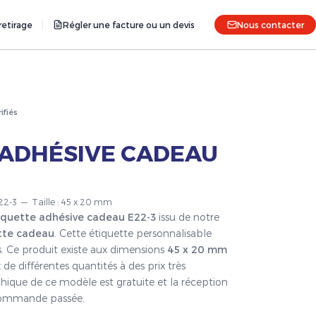
etirage
Régler une facture ou un devis
Nous contacter
rifiés
 ADHÉSIVE CADEAU
22-3 — Taille : 45 x 20 mm
iquette adhésive cadeau E22-3
issu de notre
tte cadeau
. Cette étiquette personnalisable
s. Ce produit existe aux dimensions
45 x 20 mm
 de différentes quantités à des prix très
hique de ce modèle est gratuite et la réception
a commande passée.