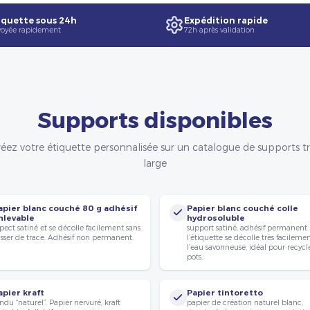
quette sous 24h
Expédition rapide
oyée rapidement
72h après validation
Supports disponibles
éez votre étiquette personnalisée sur un catalogue de supports t
large
apier blanc couché 80 g adhésif
Papier blanc couché colle
nlevable
hydrosoluble
pect satiné et se décolle facilement sans
support satiné, adhésif permanent
isser de trace. Adhésif non permanent.
l’étiquette se décolle très facileme
l’eau savonneuse, idéal pour recycle
pots.
apier kraft
Papier tintoretto
ndu “naturel”. Papier nervuré, kraft
papier de création naturel blanc,