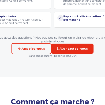
ritable. Adhésif permanent.
structuré, donnant une connotatio
de gamme. Adhésif permanent.
apier ivoire
Papier métallisé or adhésif
pect mat, rendu « naturel », couleur
permanent
oire. Adhésif permanent.
us avez des questions ? Nos équipes se feront un plaisir de répondre à 
problématiques
Appelez-nous
Contactez-nous
Sans engagement · Réponse sous 24h
Comment ça marche ?