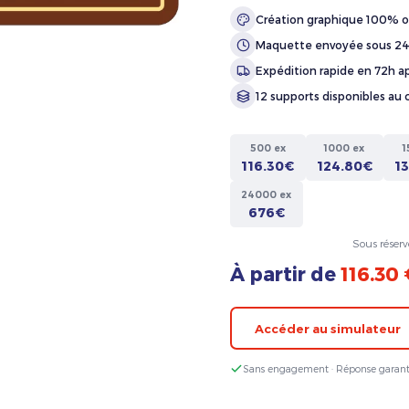
Création graphique 100% o
Maquette envoyée sous 2
Expédition rapide en 72h ap
12 supports disponibles au 
500 ex
1000 ex
1
116.30€
124.80€
1
24000 ex
676€
Sous réserv
À partir de
116.30
Accéder au simulateur
Sans engagement · Réponse garant