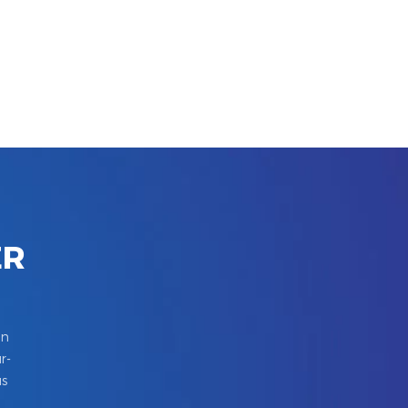
ER
in
r-
us