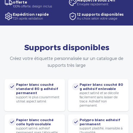
Maquette sous 24h
offerte
Envoyée rapidement
100% offerte, design inclus
Expédition rapide
12 supports disponibles
72h après validation
Au choix selon votre usage
Supports disponibles
Créez votre étiquette personnalisée sur un catalogue de
supports très large
Papier blanc couché
Papier blanc couché 80
standard 80 g adhésif
g adhésif enlevable
permanent
aspect satiné et se décolle
support le plus couramment
facilement sans laisser de
utilisé, aspect satiné.
trace. Adhésif non
permanent.
Papier blanc couché
Polypro blanc adhésif
colle hydrosoluble
permanent
support satiné, adhésif
support plastifié, insensible à
permanent mais l’étiquette
l’humidité.