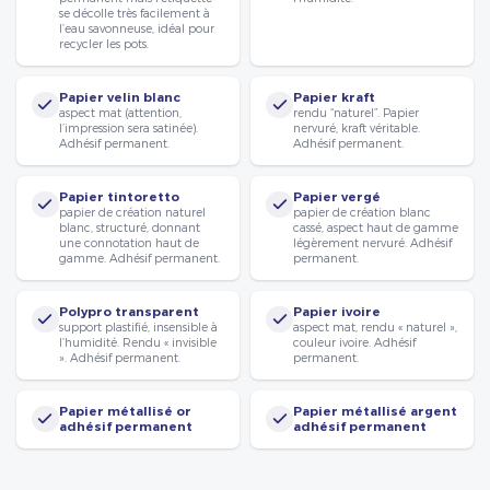
se décolle très facilement à
l’eau savonneuse, idéal pour
recycler les pots.
Papier velin blanc
Papier kraft
aspect mat (attention,
rendu “naturel”. Papier
l’impression sera satinée).
nervuré, kraft véritable.
Adhésif permanent.
Adhésif permanent.
Papier tintoretto
Papier vergé
papier de création naturel
papier de création blanc
blanc, structuré, donnant
cassé, aspect haut de gamme
une connotation haut de
légèrement nervuré. Adhésif
gamme. Adhésif permanent.
permanent.
Polypro transparent
Papier ivoire
support plastifié, insensible à
aspect mat, rendu « naturel »,
l’humidité. Rendu « invisible
couleur ivoire. Adhésif
». Adhésif permanent.
permanent.
Papier métallisé or
Papier métallisé argent
adhésif permanent
adhésif permanent