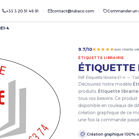
+33 3 20 51 46 91
contact@rubaco.com
Commander un r
 E1-4
★★★★★
9.7/10
avis clients vé
ÉTIQUETTE LIBRAIRIE
ÉTIQUETTE 
Réf. Étiquette librairie E1-4 — Tai
Découvrez notre modèle
Ét
produits,
Étiquette librairie
tous vos besoins. Ce produit
disponible en rouleaux de dif
création graphique de ce mod
une fois la commande passé
Création graphique 100% o