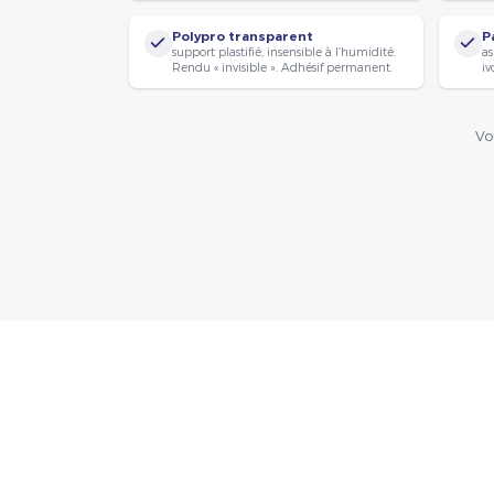
Polypro transparent
P
support plastifié, insensible à l’humidité.
as
Rendu « invisible ». Adhésif permanent.
iv
Vo