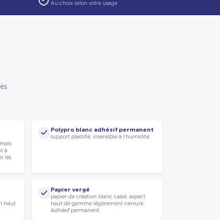
Au choix selon votre usage
rès
Polypro blanc adhésif permanent
support plastifié, insensible à l’humidité.
 mais
nt à
r les
Papier vergé
papier de création blanc cassé, aspect
n haut
haut de gamme légèrement nervuré.
Adhésif permanent.