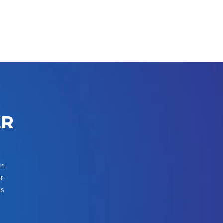
ER
in
r-
us