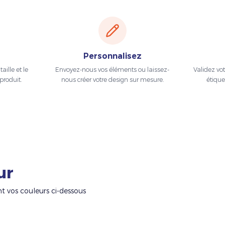
Personnalisez
aille et le
Envoyez-nous vos éléments ou laissez-
Validez vo
produit.
nous créer votre design sur mesure.
étique
ur
nt vos couleurs ci-dessous