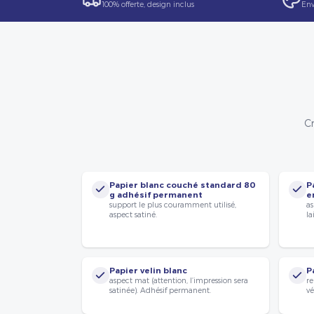
100% offerte, design inclus
Env
Cr
Papier blanc couché standard 80
P
g adhésif permanent
e
support le plus couramment utilisé,
as
aspect satiné.
la
Papier velin blanc
P
aspect mat (attention, l’impression sera
re
satinée). Adhésif permanent.
vé