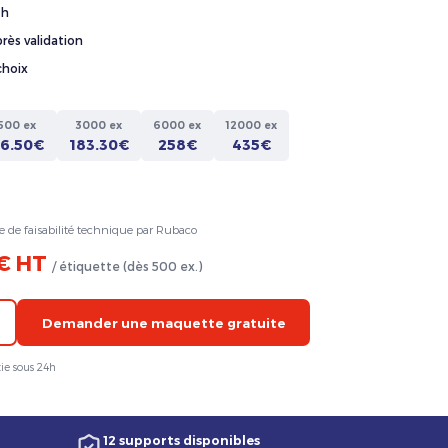
4h
rès validation
choix
500 ex
3000 ex
6000 ex
12000 ex
36.50€
183.30€
258€
435€
e de faisabilité technique par Rubaco
 € HT
/ étiquette (dès 500 ex.)
Demander une maquette gratuite
ie sous 24h
12 supports disponibles