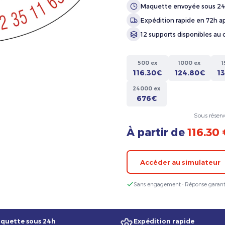
Maquette envoyée sous 2
Expédition rapide en 72h ap
12 supports disponibles au 
500 ex
1000 ex
1
116.30€
124.80€
1
24000 ex
676€
Sous réserv
À partir de
116.30
Accéder au simulateur
Sans engagement · Réponse garant
quette sous 24h
Expédition rapide