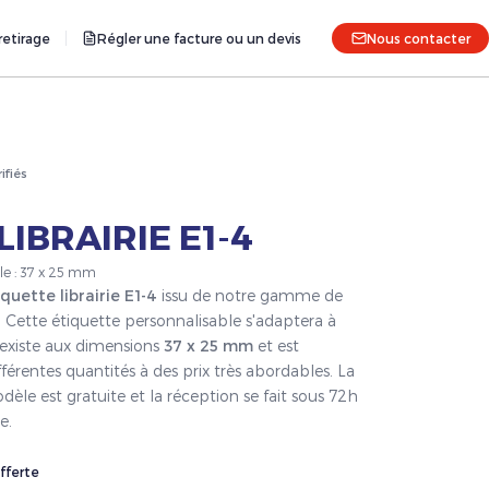
etirage
Régler une facture ou un devis
Nous contacter
rifiés
LIBRAIRIE E1-4
lle : 37 x 25 mm
iquette librairie E1-4
issu de notre gamme de
. Cette étiquette personnalisable s'adaptera à
 existe aux dimensions
37 x 25 mm
et est
férentes quantités à des prix très abordables. La
èle est gratuite et la réception se fait sous 72h
e.
fferte