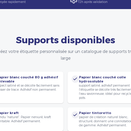
oyée rapidement
72h après validation
Supports disponibles
éez votre étiquette personnalisée sur un catalogue de supports t
large
apier blanc couché 80 g adhésif
Papier blanc couché colle
nlevable
hydrosoluble
pect satiné et se décolle facilement sans
support satiné, adhésif permanent
isser de trace. Adhésif non permanent.
l’étiquette se décolle très facileme
l’eau savonneuse, idéal pour recycle
pots.
apier kraft
Papier tintoretto
ndu “naturel”. Papier nervuré, kraft
papier de création naturel blanc,
ritable. Adhésif permanent.
structuré, donnant une connotatio
de gamme. Adhésif permanent.