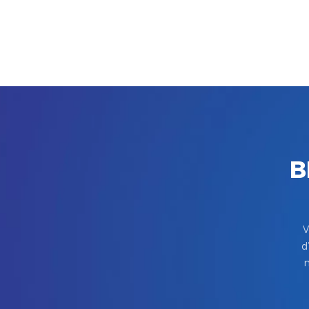
B
V
d
m