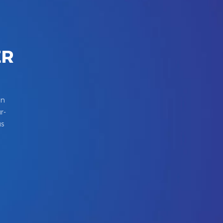
ER
in
r-
us