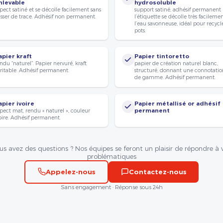
nlevable
hydrosoluble
pect satiné et se décolle facilement sans
support satiné, adhésif permanent
isser de trace. Adhésif non permanent.
l’étiquette se décolle très facileme
l’eau savonneuse, idéal pour recycle
pots.
apier kraft
Papier tintoretto
ndu “naturel”. Papier nervuré, kraft
papier de création naturel blanc,
ritable. Adhésif permanent.
structuré, donnant une connotatio
de gamme. Adhésif permanent.
apier ivoire
Papier métallisé or adhésif
pect mat, rendu « naturel », couleur
permanent
oire. Adhésif permanent.
us avez des questions ? Nos équipes se feront un plaisir de répondre à 
problématiques
Appelez-nous
Contactez-nous
Sans engagement · Réponse sous 24h