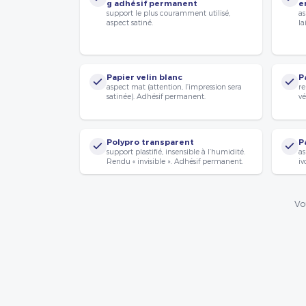
g adhésif permanent
e
support le plus couramment utilisé,
as
aspect satiné.
la
Papier velin blanc
P
aspect mat (attention, l’impression sera
re
satinée). Adhésif permanent.
vé
Polypro transparent
P
support plastifié, insensible à l’humidité.
as
Rendu « invisible ». Adhésif permanent.
iv
Vo