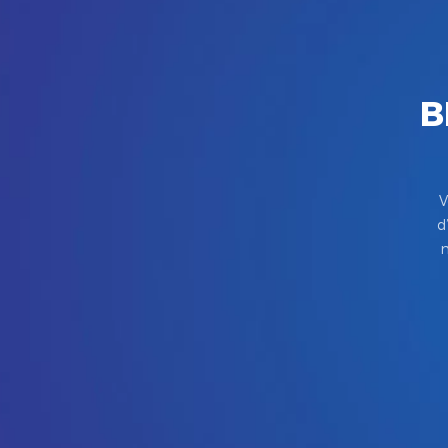
B
V
d
m