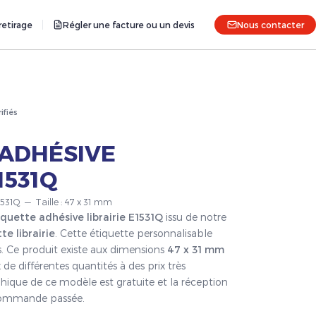
etirage
Régler une facture ou un devis
Nous contacter
rifiés
 ADHÉSIVE
1531Q
E1531Q — Taille : 47 x 31 mm
iquette adhésive librairie E1531Q
issu de notre
te librairie
. Cette étiquette personnalisable
s. Ce produit existe aux dimensions
47 x 31 mm
 de différentes quantités à des prix très
hique de ce modèle est gratuite et la réception
a commande passée.