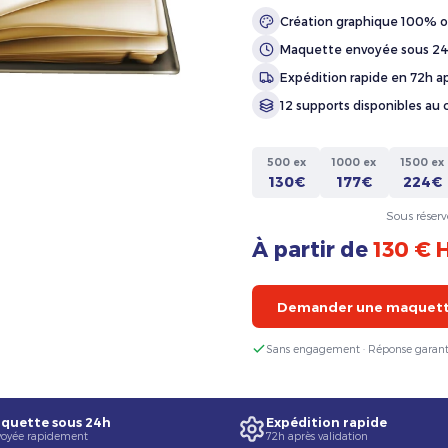
Création graphique 100% o
Maquette envoyée sous 2
Expédition rapide en 72h ap
12 supports disponibles au 
500 ex
1000 ex
1500 ex
130€
177€
224€
Sous réserv
À partir de
130 € 
Demander une maquette
Sans engagement · Réponse garant
quette sous 24h
Expédition rapide
oyée rapidement
72h après validation