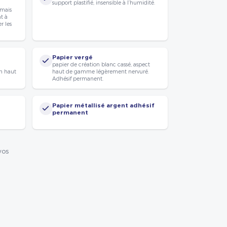
support plastifié, insensible à l’humidité.
 mais
nt à
r les
Papier vergé
papier de création blanc cassé, aspect
n haut
haut de gamme légèrement nervuré.
Adhésif permanent.
Papier métallisé argent adhésif
permanent
vos