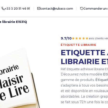
+33 3 20 51 46 91
contact@rubaco.com
Commander un r
 librairie E1531Q
★★★★★
9.7/10
avis clients vé
ÉTIQUETTE LIBRAIRIE
ETIQUETTE
LIBRAIRIE E
Réf. Etiquette adhésive librairie 
Découvrez notre modèle
Et
gamme de produits,
Étiquet
s'adaptera à tous vos besoin
et est disponible en rouleaux
abordables. La création grap
se fait sous 72h une fois l