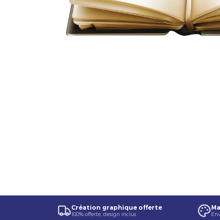
Création graphique offerte
Ma
100% offerte, design inclus
Env