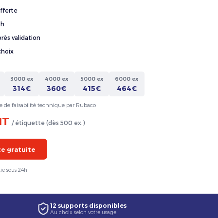
fferte
4h
rès validation
choix
3000 ex
4000 ex
5000 ex
6000 ex
314€
360€
415€
464€
e de faisabilité technique par Rubaco
HT
/ étiquette (dès 500 ex.)
 gratuite
ie sous 24h
12 supports disponibles
Au choix selon votre usage