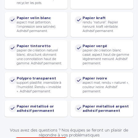
recycler les pots.
Papier velin blanc
Papier kraft
aspect mat (attention,
rendu “naturel”. Papier
l’impression sera satinée).
nervuré, kraft véritable.
Adhésif permanent.
Adhésif permanent.
Papier tintoretto
Papier vergé
papier de création naturel
papier de création blanc
blanc, structuré, donnant
cassé, aspect haut de gamme
une connotation haut de
légèrement nervuré. Adhésif
gamme. Adhésif permanent.
permanent.
Polypro transparent
Papier ivoire
support plastifié, insensible à
aspect mat, rendu « naturel »,
l’humidité. Rendu « invisible
couleur ivoire. Adhésif
». Adhésif permanent.
permanent.
Papier métallisé or
Papier métallisé argent
adhésif permanent
adhésif permanent
Vous avez des questions ? Nos équipes se feront un plaisir de
répondre à vos problématiques