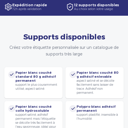
Expédition rapide
12 supports disponibles
72h après validation
Au choix selon votre usage
Supports disponibles
Créez votre étiquette personnalisée sur un catalogue de
supports très large
Papier blanc couché
Papier blanc couché 80
standard 80 g adhésif
g adhésif enlevable
permanent
aspect satiné et se décolle
support le plus couramment
facilement sans laisser de
utilisé, aspect satiné.
trace. Adhésif non
permanent.
Papier blanc couché
Polypro blanc adhésif
colle hydrosoluble
permanent
support satiné, adhésif
support plastifié, insensible à
permanent mais l’étiquette
l’humidité.
se décolle très facilement à
l’eau savonneuse, idéal pour