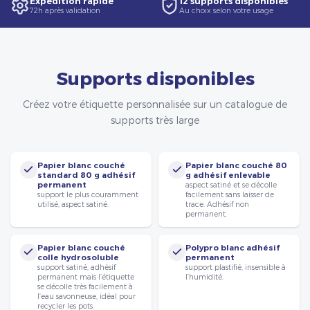
Expédition rapide
12 supports disponibles
72h après validation
Au choix selon votre usage
Supports disponibles
Créez votre étiquette personnalisée sur un catalogue de
supports très large
Papier blanc couché
Papier blanc couché 80
standard 80 g adhésif
g adhésif enlevable
permanent
aspect satiné et se décolle
support le plus couramment
facilement sans laisser de
utilisé, aspect satiné.
trace. Adhésif non
permanent.
Papier blanc couché
Polypro blanc adhésif
colle hydrosoluble
permanent
support satiné, adhésif
support plastifié, insensible à
permanent mais l’étiquette
l’humidité.
se décolle très facilement à
l’eau savonneuse, idéal pour
recycler les pots.