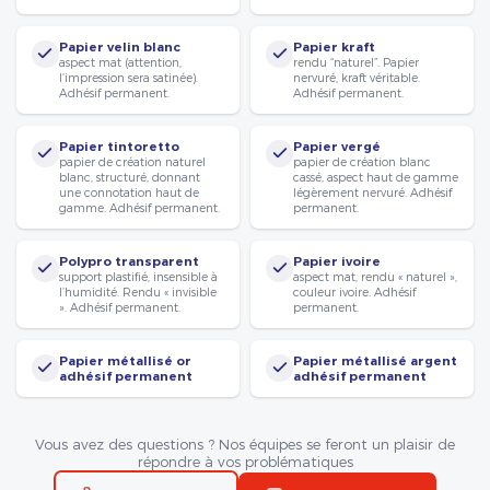
Papier velin blanc
Papier kraft
aspect mat (attention,
rendu “naturel”. Papier
l’impression sera satinée).
nervuré, kraft véritable.
Adhésif permanent.
Adhésif permanent.
Papier tintoretto
Papier vergé
papier de création naturel
papier de création blanc
blanc, structuré, donnant
cassé, aspect haut de gamme
une connotation haut de
légèrement nervuré. Adhésif
gamme. Adhésif permanent.
permanent.
Polypro transparent
Papier ivoire
support plastifié, insensible à
aspect mat, rendu « naturel »,
l’humidité. Rendu « invisible
couleur ivoire. Adhésif
». Adhésif permanent.
permanent.
Papier métallisé or
Papier métallisé argent
adhésif permanent
adhésif permanent
Vous avez des questions ? Nos équipes se feront un plaisir de
répondre à vos problématiques