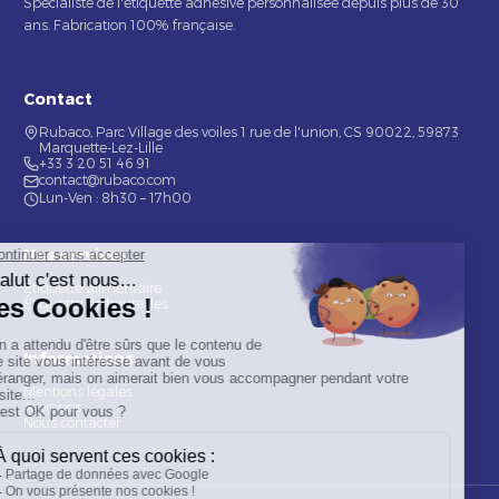
Spécialiste de l'étiquette adhésive personnalisée depuis plus de 30
ans. Fabrication 100% française.
Contact
Rubaco, Parc Village des voiles 1 rue de l'union, CS 90022, 59873
Marquette-Lez-Lille
+33 3 20 51 46 91
contact@rubaco.com
Lun-Ven : 8h30 – 17h00
Nos services
Étiquette alimentaire
Étiquette de bouteilles
Informations
Mentions légales
À propos
Nous contacter