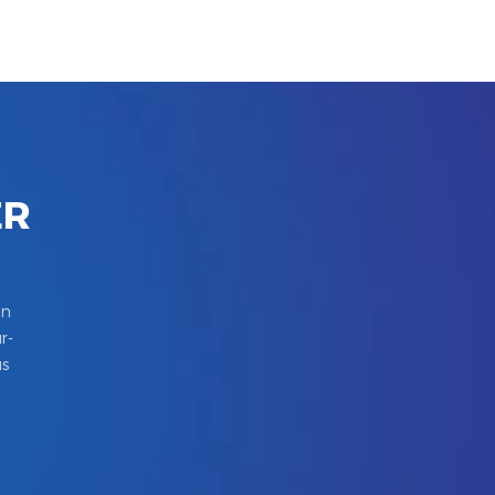
ER
in
r-
us