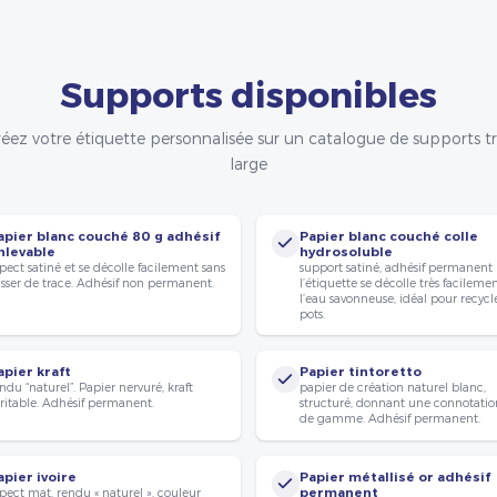
Supports disponibles
éez votre étiquette personnalisée sur un catalogue de supports t
large
apier blanc couché 80 g adhésif
Papier blanc couché colle
nlevable
hydrosoluble
pect satiné et se décolle facilement sans
support satiné, adhésif permanent
isser de trace. Adhésif non permanent.
l’étiquette se décolle très facileme
l’eau savonneuse, idéal pour recycle
pots.
apier kraft
Papier tintoretto
ndu “naturel”. Papier nervuré, kraft
papier de création naturel blanc,
ritable. Adhésif permanent.
structuré, donnant une connotatio
de gamme. Adhésif permanent.
apier ivoire
Papier métallisé or adhésif
pect mat, rendu « naturel », couleur
permanent