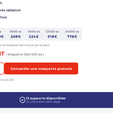
4h
rès validation
choix
x
3000 ex
6000 ex
12000 ex
24000 ex
0€
208€
324€
518€
776€
e de faisabilité technique par Rubaco
HT
/ étiquette (dès 500 ex.)
Demander une maquette gratuite
ie sous 24h
12 supports disponibles
Au choix selon votre usage