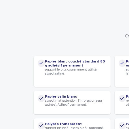
Cr
Papier blanc couché standard 80
P
g adhésif permanent
e
support le plus couramment utilisé,
as
aspect satiné.
la
Papier velin blanc
P
aspect mat (attention, l’impression sera
re
satinée). Adhésif permanent.
vé
Polypro transparent
P
support plastifié, insensible à l’humidité.
as