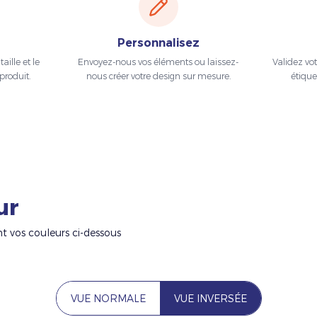
Personnalisez
aille et le
Envoyez-nous vos éléments ou laissez-
Validez vo
produit.
nous créer votre design sur mesure.
étique
ur
nt vos couleurs ci-dessous
VUE NORMALE
VUE INVERSÉE