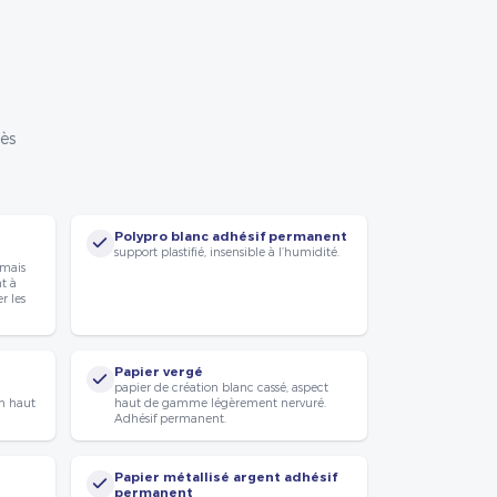
rès
Polypro blanc adhésif permanent
support plastifié, insensible à l’humidité.
 mais
nt à
r les
Papier vergé
papier de création blanc cassé, aspect
n haut
haut de gamme légèrement nervuré.
Adhésif permanent.
Papier métallisé argent adhésif
permanent