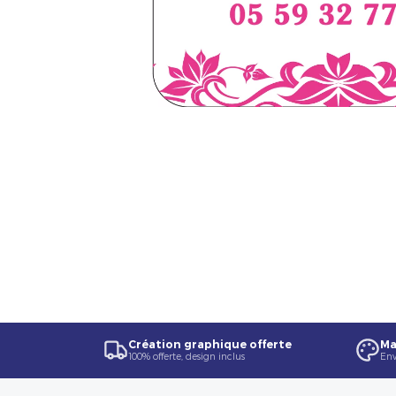
Création graphique offerte
Ma
100% offerte, design inclus
Env