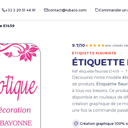
+33 3 20 51 46 91
contact@rubaco.com
Commander un r
te E1439
★★★★★
9.7/10
avis clients vé
ÉTIQUETTE FLEURISTE
ÉTIQUETTE 
Réf. étiquette fleuriste E1439 — 
Découvrez notre modèle
ét
de produits,
Étiquette fleur
à tous vos besoins. Ce produ
disponible en rouleaux de dif
création graphique de ce mod
une fois la commande passé
Création graphique 100% o