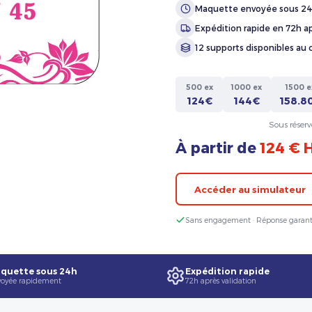
Maquette envoyée sous 2
Expédition rapide en 72h ap
12 supports disponibles au 
500 ex
1000 ex
1500 e
124€
144€
158.8
Sous réserv
À partir de
124 € 
Accéder au simulateur
Sans engagement · Réponse garant
quette sous 24h
Expédition rapide
oyée rapidement
72h après validation