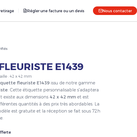
etirage
Régler une facture ou un devis
Nous contacter
rifiés
FLEURISTE E1439
Taille : 42 x 42 mm
iquette fleuriste E1439
issu de notre gamme
iste
. Cette étiquette personnalisable s'adaptera
it existe aux dimensions
42 x 42 mm
et est
férentes quantités à des prix très abordables. La
èle est gratuite et la réception se fait sous 72h
e.
fferte