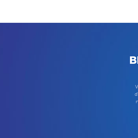
B
V
d
m