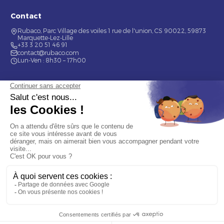
Contact
Rubaco, Parc Village des voiles 1 rue de l'union, CS 90022, 59873
Marquette-Lez-Lille
+33 3 20 51 46 91
contact@rubaco.com
Lun-Ven : 8h30 – 17h00
Nos services
Étiquette alimentaire
Étiquette de bouteilles
Informations
Mentions légales
À propos
Nous contacter
© 2026 Rubaco. Tous droits réservés. Fabrication 100% française.