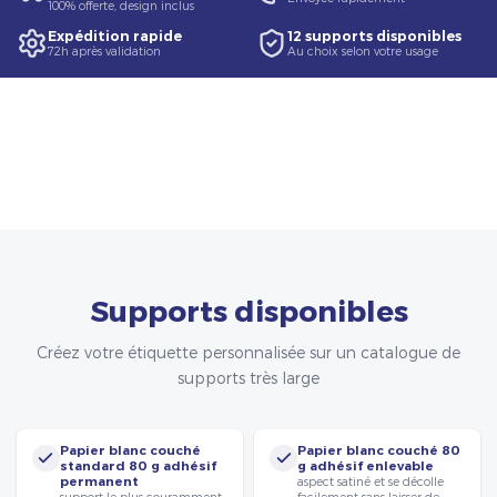
100% offerte, design inclus
Expédition rapide
12 supports disponibles
72h après validation
Au choix selon votre usage
Supports disponibles
Créez votre étiquette personnalisée sur un catalogue de
supports très large
Papier blanc couché
Papier blanc couché 80
standard 80 g adhésif
g adhésif enlevable
permanent
aspect satiné et se décolle
support le plus couramment
facilement sans laisser de