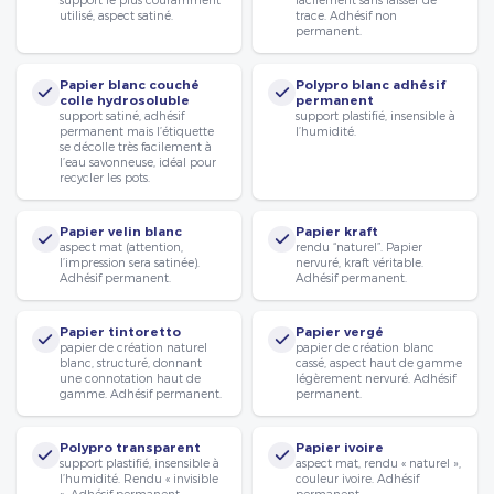
utilisé, aspect satiné.
trace. Adhésif non
permanent.
Papier blanc couché
Polypro blanc adhésif
colle hydrosoluble
permanent
support satiné, adhésif
support plastifié, insensible à
permanent mais l’étiquette
l’humidité.
se décolle très facilement à
l’eau savonneuse, idéal pour
recycler les pots.
Papier velin blanc
Papier kraft
aspect mat (attention,
rendu “naturel”. Papier
l’impression sera satinée).
nervuré, kraft véritable.
Adhésif permanent.
Adhésif permanent.
Papier tintoretto
Papier vergé
papier de création naturel
papier de création blanc
blanc, structuré, donnant
cassé, aspect haut de gamme
une connotation haut de
légèrement nervuré. Adhésif
gamme. Adhésif permanent.
permanent.
Polypro transparent
Papier ivoire
support plastifié, insensible à
aspect mat, rendu « naturel »,
l’humidité. Rendu « invisible
couleur ivoire. Adhésif
». Adhésif permanent.
permanent.