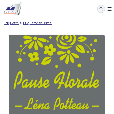
Étiquette
>
Étiquette fleuriste