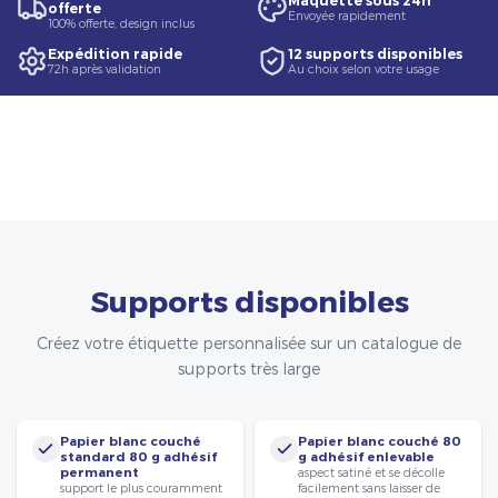
Maquette sous 24h
offerte
Envoyée rapidement
100% offerte, design inclus
Expédition rapide
12 supports disponibles
72h après validation
Au choix selon votre usage
Supports disponibles
Créez votre étiquette personnalisée sur un catalogue de
supports très large
Papier blanc couché
Papier blanc couché 80
standard 80 g adhésif
g adhésif enlevable
permanent
aspect satiné et se décolle
support le plus couramment
facilement sans laisser de