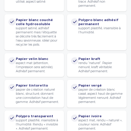
utilisé, aspect satiné.
trace. Adhésif non
permanent.
Papier blanc couché
Polypro blanc adhésif
colle hydrosoluble
permanent
support satiné, adhésif
support plastifié, insensible à
permanent mais l’étiquette
l’humidité.
se décolle très facilement à
l’eau savonneuse, idéal pour
recycler les pots.
Papier velin blanc
Papier kraft
aspect mat (attention,
rendu “naturel”. Papier
l’impression sera satinée).
nervuré, kraft véritable.
Adhésif permanent.
Adhésif permanent.
Papier tintoretto
Papier vergé
papier de création naturel
papier de création blanc
blanc, structuré, donnant
cassé, aspect haut de gamme
une connotation haut de
légèrement nervuré. Adhésif
gamme. Adhésif permanent.
permanent.
Polypro transparent
Papier ivoire
support plastifié, insensible à
aspect mat, rendu « naturel »,
l’humidité. Rendu « invisible
couleur ivoire. Adhésif
». Adhésif permanent.
permanent.