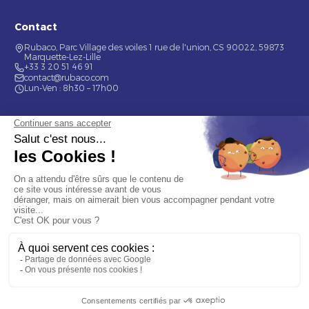
Contact
Rubaco, Parc Village des voiles 1 rue de l'union, CS 90022, 59873
Marquette-Lez-Lille
+33 3 20 51 46 91
contact@rubaco.com
Lun-Ven : 8h30 – 17h00
Nos services
Étiquette alimentaire
Étiquette de bouteilles
Informations
Mentions légales
À propos
Nous contacter
© 2026 Rubaco. Tous droits réservés. Fabrication 100% française.