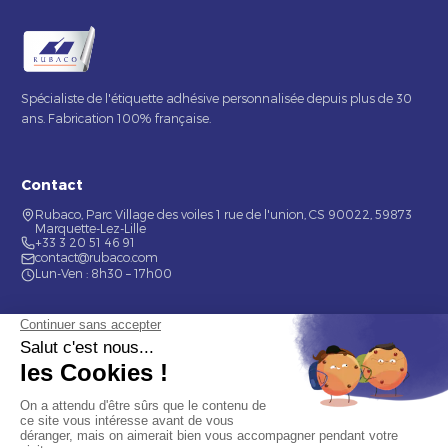
Spécialiste de l'étiquette adhésive personnalisée depuis plus de 30
ans. Fabrication 100% française.
Contact
Rubaco, Parc Village des voiles 1 rue de l'union, CS 90022, 59873
Marquette-Lez-Lille
+33 3 20 51 46 91
contact@rubaco.com
Lun-Ven : 8h30 – 17h00
Nos services
Étiquette alimentaire
Étiquette de bouteilles
Informations
Mentions légales