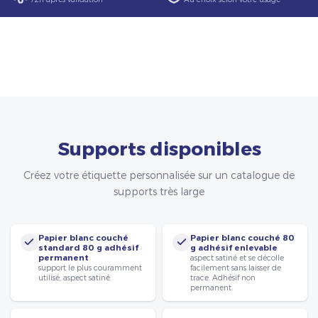
Supports disponibles
Créez votre étiquette personnalisée sur un catalogue de
supports très large
Papier blanc couché
Papier blanc couché 80
standard 80 g adhésif
g adhésif enlevable
permanent
aspect satiné et se décolle
support le plus couramment
facilement sans laisser de
utilisé, aspect satiné.
trace. Adhésif non
permanent.