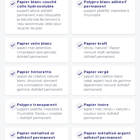
Papier blanc couché
Polypro blanc adhésif
colle hydrosoluble
permanent
support satiné, adhésif
support plastifié, insensible à
permanent mais l’étiquette
l’humidité.
se décolle très facilement à
l’eau savonneuse, idéal pour
recycler les pots.
Papier velin blanc
Papier kraft
aspect mat (attention,
rendu “naturel”. Papier
l’impression sera satinée).
nervuré, kraft véritable.
Adhésif permanent.
Adhésif permanent.
Papier tintoretto
Papier vergé
papier de création naturel
papier de création blanc
blanc, structuré, donnant
cassé, aspect haut de gamme
une connotation haut de
légèrement nervuré. Adhésif
gamme. Adhésif permanent.
permanent.
Polypro transparent
Papier ivoire
support plastifié, insensible à
aspect mat, rendu « naturel »,
l’humidité. Rendu « invisible
couleur ivoire. Adhésif
». Adhésif permanent.
permanent.
Papier métallisé or
Papier métallisé argent
adhésif permanent
adhésif permanent