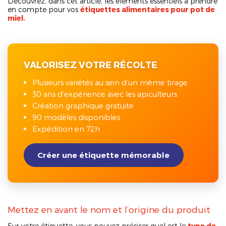
Découvrez, dans cet article, les éléments essentiels à prendre
en compte pour vos
étiquettes alimentaires pour pot de
miel.
VALORISEZ VOTRE RÉCOLTE
Plusieurs variétés au sein d’un même tirage
30 ans d’expérience avec les apiculteurs
Création graphique gratuite
90 modèles disponibles
Expédition en 72h
Créer une étiquette mémorable
Mettez en avant le nom et l’origine du produit
Sur votre étiquette, vous pouvez préciser quel est le
type de