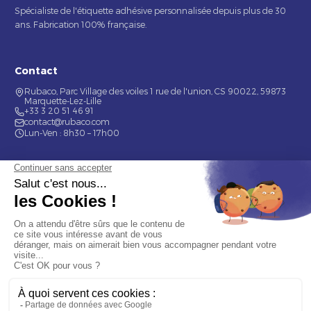
Spécialiste de l'étiquette adhésive personnalisée depuis plus de 30
ans. Fabrication 100% française.
Contact
Rubaco, Parc Village des voiles 1 rue de l'union, CS 90022, 59873
Marquette-Lez-Lille
+33 3 20 51 46 91
contact@rubaco.com
Lun-Ven : 8h30 – 17h00
Nos services
Étiquette alimentaire
Étiquette de bouteilles
Informations
Mentions légales
À propos
Nous contacter