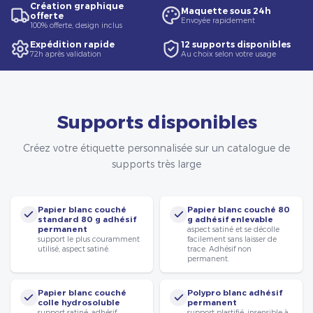
Création graphique
Maquette sous 24h
offerte
Envoyée rapidement
100% offerte, design inclus
Expédition rapide
12 supports disponibles
72h après validation
Au choix selon votre usage
Supports disponibles
Créez votre étiquette personnalisée sur un catalogue de
supports très large
Papier blanc couché
Papier blanc couché 80
standard 80 g adhésif
g adhésif enlevable
permanent
aspect satiné et se décolle
support le plus couramment
facilement sans laisser de
utilisé, aspect satiné.
trace. Adhésif non
permanent.
Papier blanc couché
Polypro blanc adhésif
colle hydrosoluble
permanent
support satiné, adhésif
support plastifié, insensible à