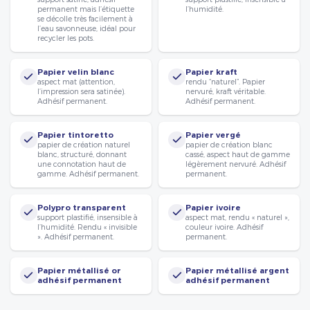
permanent mais l’étiquette
l’humidité.
se décolle très facilement à
l’eau savonneuse, idéal pour
recycler les pots.
Papier velin blanc
Papier kraft
aspect mat (attention,
rendu “naturel”. Papier
l’impression sera satinée).
nervuré, kraft véritable.
Adhésif permanent.
Adhésif permanent.
Papier tintoretto
Papier vergé
papier de création naturel
papier de création blanc
blanc, structuré, donnant
cassé, aspect haut de gamme
une connotation haut de
légèrement nervuré. Adhésif
gamme. Adhésif permanent.
permanent.
Polypro transparent
Papier ivoire
support plastifié, insensible à
aspect mat, rendu « naturel »,
l’humidité. Rendu « invisible
couleur ivoire. Adhésif
». Adhésif permanent.
permanent.
Papier métallisé or
Papier métallisé argent
adhésif permanent
adhésif permanent