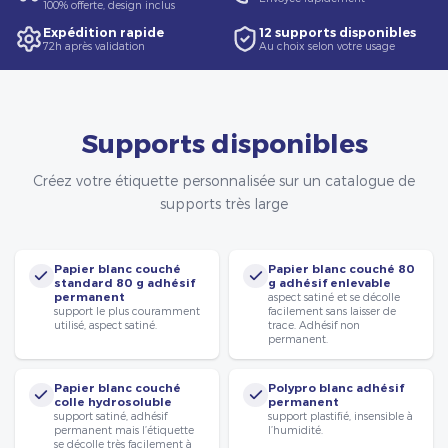
100% offerte, design inclus
Expédition rapide
12 supports disponibles
72h après validation
Au choix selon votre usage
Supports disponibles
Créez votre étiquette personnalisée sur un catalogue de
supports très large
Papier blanc couché
Papier blanc couché 80
standard 80 g adhésif
g adhésif enlevable
permanent
aspect satiné et se décolle
support le plus couramment
facilement sans laisser de
utilisé, aspect satiné.
trace. Adhésif non
permanent.
Papier blanc couché
Polypro blanc adhésif
colle hydrosoluble
permanent
support satiné, adhésif
support plastifié, insensible à
permanent mais l’étiquette
l’humidité.
se décolle très facilement à