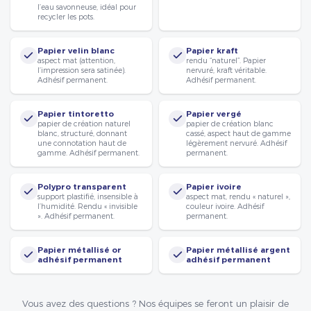
l’eau savonneuse, idéal pour
recycler les pots.
Papier velin blanc
Papier kraft
aspect mat (attention,
rendu “naturel”. Papier
l’impression sera satinée).
nervuré, kraft véritable.
Adhésif permanent.
Adhésif permanent.
Papier tintoretto
Papier vergé
papier de création naturel
papier de création blanc
blanc, structuré, donnant
cassé, aspect haut de gamme
une connotation haut de
légèrement nervuré. Adhésif
gamme. Adhésif permanent.
permanent.
Polypro transparent
Papier ivoire
support plastifié, insensible à
aspect mat, rendu « naturel »,
l’humidité. Rendu « invisible
couleur ivoire. Adhésif
». Adhésif permanent.
permanent.
Papier métallisé or
Papier métallisé argent
adhésif permanent
adhésif permanent
Vous avez des questions ? Nos équipes se feront un plaisir de