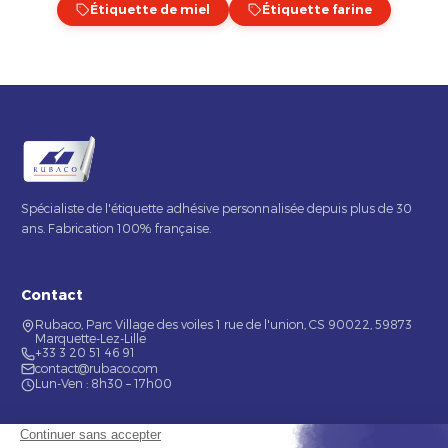
Étiquette de miel
Étiquette farine
Spécialiste de l'étiquette adhésive personnalisée depuis plus de 30
ans. Fabrication 100% française.
Contact
Rubaco, Parc Village des voiles 1 rue de l'union, CS 90022, 59873
Marquette-Lez-Lille
+33 3 20 51 46 91
contact@rubaco.com
Lun-Ven : 8h30 – 17h00
Nos services