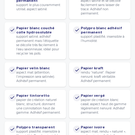
permanent
aspect satiné et se décolle
support le plus couramment
facilement sans laisser de
utilisé, aspect satiné.
trace. Adhésif non
permanent.
Papier blanc couché
Polypro blanc adhésif
colle hydrosoluble
permanent
support satiné, adhésif
support plastifié, insensible à
permanent mais l’étiquette
l’humidité.
se décolle très facilement à
l’eau savonneuse, idéal pour
recycler les pots.
Papier velin blanc
Papier kraft
aspect mat (attention,
rendu “naturel”. Papier
l’impression sera satinée).
nervuré, kraft véritable.
Adhésif permanent.
Adhésif permanent.
Papier tintoretto
Papier vergé
papier de création naturel
papier de création blanc
blanc, structuré, donnant
cassé, aspect haut de gamme
une connotation haut de
légèrement nervuré. Adhésif
gamme. Adhésif permanent.
permanent.
Polypro transparent
Papier ivoire
support plastifié, insensible à
aspect mat, rendu « naturel »,