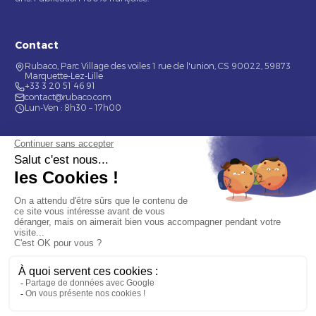
Contact
Rubaco, Parc Village des voiles 1 rue de l'union, CS 90022, 59873
Marquette-Lez-Lille
+33 3 20 51 46 91
contact@rubaco.com
Lun-Ven : 8h30 – 17h00
Nos services
Étiquette alimentaire
Étiquette de bouteilles
Informations
Mentions légales
À propos
Nous contacter
© 2026 Rubaco. Tous droits réservés. Fabrication 100% française.