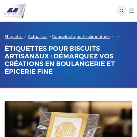
Étiquette
>
Actualités
>
Conseils étiquette alimentaire
>
>
ÉTIQUETTES POUR BISCUITS
ARTISANAUX : DÉMARQUEZ VOS
CRÉATIONS EN BOULANGERIE ET
ÉPICERIE FINE