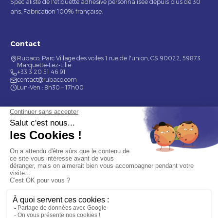
Spécialiste de l'étiquette adhésive personnalisée depuis plus de 30
ans. Fabrication 100% française.
Contact
Rubaco, Parc Village des voiles 1 rue de l'union, CS 90022, 59873
Marquette-Lez-Lille
+33 3 20 51 46 91
contact@rubaco.com
Lun-Ven : 8h30 – 17h00
Nos services
Étiquette alimentaire
Étiquette de bouteilles
Informations
Mentions légales
À propos
Nous contacter