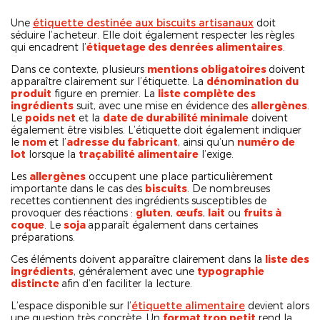
Une
étiquette destinée aux biscuits artisanaux
doit
séduire l’acheteur. Elle doit également respecter les règles
qui encadrent l’
étiquetage des denrées alimentaires
.
Dans ce contexte, plusieurs
mentions obligatoires
doivent
apparaître clairement sur l’étiquette. La
dénomination du
produit
figure en premier. La
liste complète des
ingrédients
suit, avec une mise en évidence des
allergènes
.
Le
poids net
et la
date de durabilité minimale
doivent
également être visibles. L’étiquette doit également indiquer
le
nom
et l’
adresse du fabricant
, ainsi qu’un
numéro de
lot
lorsque la
traçabilité alimentaire
l’exige.
Les
allergènes
occupent une place particulièrement
importante dans le cas des
biscuits
. De nombreuses
recettes contiennent des ingrédients susceptibles de
provoquer des réactions :
gluten
,
œufs
,
lait
ou
fruits à
coque
. Le
soja
apparaît également dans certaines
préparations.
Ces éléments doivent apparaître clairement dans la
liste des
ingrédients
, généralement avec une
typographie
distincte
afin d’en faciliter la lecture.
L’espace disponible sur l’
étiquette alimentaire
devient alors
une question très concrète. Un
format trop petit
rend la