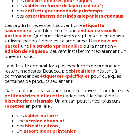
des
biscuits décorés pour Pâques
;
des
sablés en forme de lapin ou d’œuf
;
des
coffrets gourmands de printemps
;
des
assortiments destinés aux paniers cadeaux
.
Ces produits nécessitent souvent une
étiquette
saisonnière
capable de créer une
ambiance visuelle
particulière
. Quelques éléments graphiques bien choisis
suffisent parfois à créer cette ambiance. Des
couleurs
pastel
, une
illustration printanière
ou la mention
«
édition de Pâques »
peuvent installer immédiatement un
univers distinct.
La difficulté apparaît lorsque les volumes de production
restent modestes. Beaucoup de
biscuitiers
hésitent à
commander des
étiquettes spécifiques
pour quelques
centaines de produits seulement.
Dans la pratique, la solution consiste souvent à produire des
petites séries d’étiquettes
adaptées à la réalité de la
biscuiterie artisanale
. Un artisan peut lancer plusieurs
recettes
en parallèle :
des
sablés nature
;
une
version chocolat
;
des
biscuits citron
;
un
assortiment printanier
.