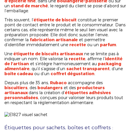
d’épicerie fine
, dans une
boulangerie-pâtisserie
ou sur
un
stand de marché
, le regard du client se pose d’abord sur
l’emballage.
Très souvent, l’
étiquette de biscuit
constitue le premier
point de contact entre le produit et le consommateur. Dans
certains cas, elle représente même le seul lien visuel avec la
préparation proposée. Elle doit donc susciter l’envie,
confirmer la
fabrication artisanale
et permettre
d’identifier immédiatement une
recette
ou un
parfum
.
Une
étiquette de biscuits artisanaux
ne se limite pas à
indiquer un nom. Elle valorise la
recette
, affirme l’
identité
de l’artisan
et s’intègre harmonieusement au
packaging
alimentaire
, qu’il s’agisse d’un
sachet transparent
, d’une
boîte cadeau
ou d’un
coffret dégustation
.
Depuis plus de 35 ans,
Rubaco
accompagne des
biscuitiers
, des
boulangers
et des
producteurs
artisanaux
dans la création d’
étiquettes adhésives
personnalisées
, conçues pour valoriser leurs produits tout
en respectant la réglementation alimentaire.
Étiquettes pour sachets, boîtes et coffrets :