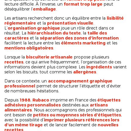
lecture difficile. À l’inverse, un
format trop large
peut
déséquilibrer l’
emballage
.
Les artisans recherchent donc un équilibre entre la
lisibilité
réglementaire
et la
présentation visuelle
.
L’
organisation graphique
joue un rôle direct dans ce
résultat. La
hiérarchisation du texte
, la
taille des
caractères
et la
séparation des zones d’information
facilitent la lecture entre les
éléments marketing
et les
mentions obligatoires
.
Lorsque la
biscuiterie artisanale
propose plusieurs
recettes
, ce qui arrive fréquemment, l’organisation de ces
informations devient plus complexe. Les
ingrédients
varient
selon les biscuits, tout comme les
allergènes
.
Dans ce contexte, un
accompagnement graphique
professionnel
permet de structurer l’étiquette et d’éviter
de nombreuses hésitations.
Depuis
1988
,
Rubaco
imprime en France des
étiquettes
adhésives personnalisées
destinées aux
artisans
alimentaires
. Nous accompagnons des professionnels qui
ont besoin de
petites ou moyennes séries d’étiquettes
,
avec la possibilité d’
imprimer plusieurs références lors
d’un même tirage
et de lancer facilement de
nouvelles
recettes
.